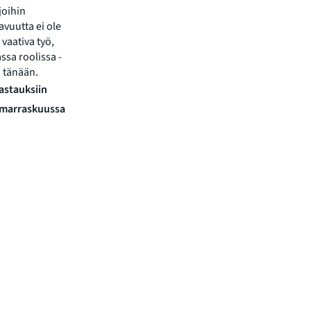
joihin
avuutta ei ole
vaativa työ,
sa roolissa -
n tänään.
astauksiin
 marraskuussa