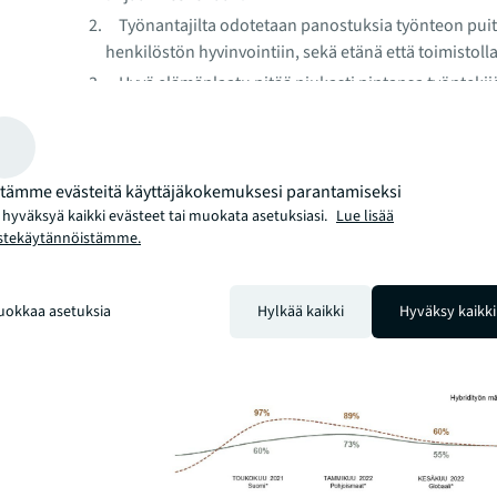
Työnantajilta odotetaan panostuksia työnteon puitt
henkilöstön hyvinvointiin, sekä etänä että toimistolla
Hyvä elämänlaatu pitää niukasti pintansa työnteki
ykkösprioriteettina.
Toimisto on ja pysyy tärkeänä, tulevaisuudessakin.
pitää kuitenkin parantaa, tai työntekijät saattavat ä
tämme evästeitä käyttäjäkokemuksesi parantamiseksi
jaloillaan.
 hyväksyä kaikki evästeet tai muokata asetuksiasi.
Lue lisää
Työntekijät jakautuvat eri hybridityöprofiileihin n
stekäytännöistämme.
tasaisemmin, ja ääripäiden, etenkin perinteisten
toimistotyöntekijöiden, osuus on selvästi kasvanut.
Hybridityön määrä nyt ja 12
uokkaa asetuksia
Hylkää kaikki
Hyväksy kaikki
kuukauden kuluttua