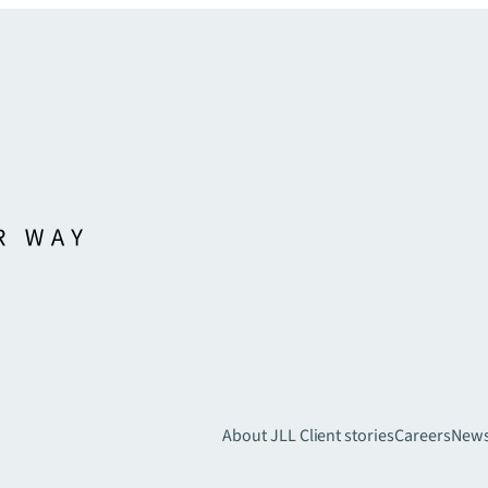
About JLL
Client stories
Careers
New