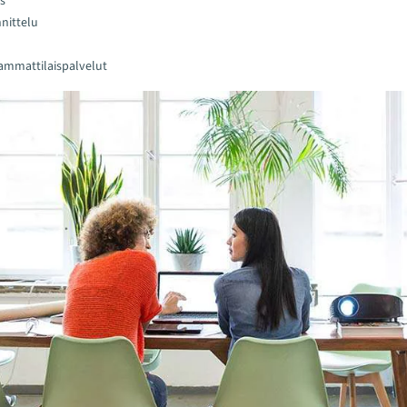
s
nnittelu
 ammattilaispalvelut