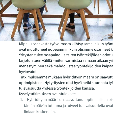
Kilpailu osaavasta työvoimasta kiihtyy samalla kun työn
ovat muuttuneet nopeammin kuin olisimme osanneet ku
Yritysten tulee tasapainoilla taiten työntekijöiden odotus
tarjotun tuen välillä –miten varmistaa samaan aikaan yr
menestyminen sekä mahdo
llistaa työntekijöiden kaipa
hyvinvointi.
Tutkimuksemme mukaan hybridityön määrä on saavutt
optimipisteen. Nyt yritysten olisi hyvä hetki suunnata t
tulevaisuutta yhdessä työntekijöiden kanssa.
Kyselytutkimuksen avaintulokset:
Hybridityön määrä on saavuttanut optimaalisen pist
tämän päivän toteuma ja toiveet tulevaisuudelta ova
linjaan keskenään.