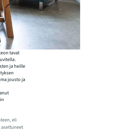
teon tavat
vitella.
ten ja heille
ityksen
ama jousto ja
anut
yön
een, eli
t asettuneet