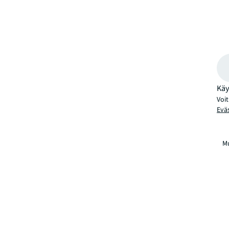
Käy
Voit
Evä
M