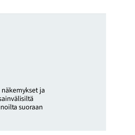
 näkemykset ja
invälisiltä
inoilta suoraan