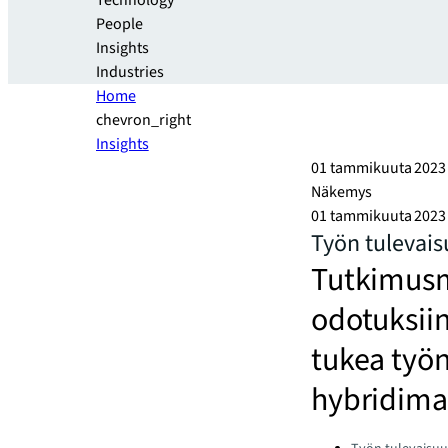
Technology
People
Insights
Industries
Home
chevron_right
Insights
01 tammikuuta 2023
Näkemys
01 tammikuuta 2023
Työn tulevai
Tutkimusm
odotuksiin
tukea työ
hybridima
Categories: