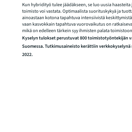
Kun hybridityö tulee jäädäkseen, se luo uusia haasteita 
toimisto voi vastata. Optimaalista suorituskykyä ja tuott
ainoastaan kotona tapahtuva intensiivistä keskittymistä 
vaan kasvokkain tapahtuva vuorovaikutus on ratkaisevas
mikä on edelleen tärkein syy ihmisten palata toimistoo
Kyselyn tulokset perustuvat 800 toimistotyöntekijän v
Suomessa. Tutkimusaineisto kerättiin verkkokyselynä
2022.