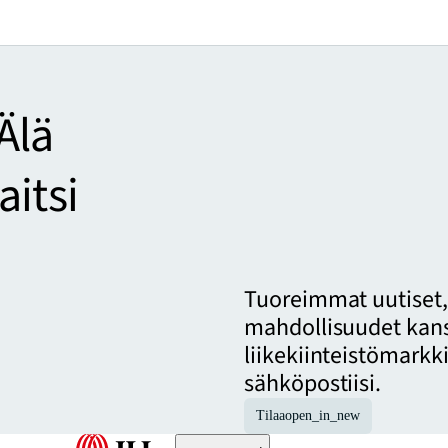
Älä
aitsi
Tuoreimmat uutiset,
mahdollisuudet kansa
liikekiinteistömarkk
sähköpostiisi.
Tilaa
open_in_new