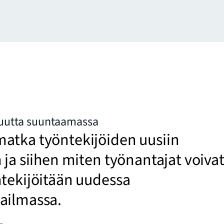
suutta suuntaamassa
atka työntekijöiden uusiin
 ja siihen miten työnantajat voiva
ntekijöitään uudessa
ailmassa.