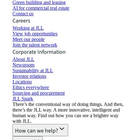
Green building and leasing
AI for commercial real estate
Contact us
Careers
Working at JLL
View job opportunities
Meet our people
Join the talent network
Corporate Information
About JLL
Newsroom
Sustainability at JLL
Investor relations
Locations
Ethics everywhere
Sourcing and procurement
JLL Spark
There’s the conventional way of doing things. And then,
there’s the JLL way. A more innovative, intelligent and
human way. Find out how you can see a brighter way
with JLL.
How can we help?