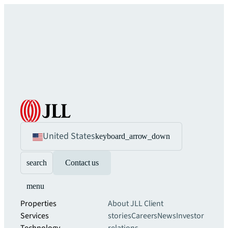
United States
keyboard_arrow_down
search
Contact us
menu
Properties
About JLL
Client
Services
stories
Careers
News
Investor