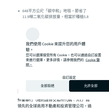
648平方公尺「碳中和」地毯，節省了
11.9噸二氧化碳排放量，相當於種植5.8
公頃的樹木
使用超過
50%
回收材料 (包含天花板，地
板，墻面)
我們使用 Cookie 來提升您的用戶體
驗。
超過
30%
工程成本用於重複使用材質，
您可以選擇接受所有 Cookie，也可以通過自訂設置
包含可回收材質和具有FSC (森林管理委
來進行選擇。更多詳情，請參閲我們的
Cookie 聲
明。
員會) 認證的木頭材料
自訂設定
超過
75%
的工程廢棄物被分類回收再利
用
全部拒絕
允許全部
關於仲量聯行
仲量聯行（紐約證券交易所代碼：JLL）為
領先的全球商用不動產和投資管理公司，過