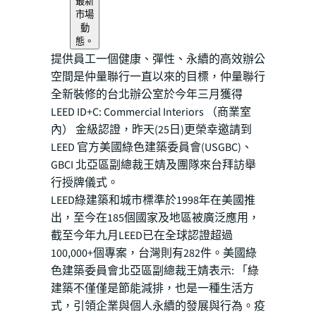
最新
市場
動
態。
提供員工一個健康、彈性、永續的高效辦公
空間是仲量聯行一直以來的目標，仲量聯行
全新裝修的台北辦公室於今年三月獲得
LEED ID+C: Commercial Interiors （商業室
內） 金級認證，昨天(25日)更榮幸邀請到
LEED 官方美國綠色建築委員會(USGBC)、
GBCI 北亞區副總裁王婧及團隊來台拜訪舉
行授牌儀式。
LEED綠建築和城市標準於1998年在美國推
出，至今在185個國家及地區被廣泛應用，
截至今年九月LEED已在全球認證超過
100,000+個專案，台灣則有282件。美國綠
色建築委員會北亞區副總裁王婧表示: 「綠
建築不僅僅是節能減排，也是一種生活方
式，引領企業與個人永續的發展與行為。疫