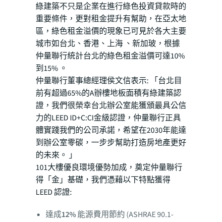
綠建築不只是企業在進行綠色投資貸款時的
重要條件，更對租金提升有幫助，在亞太地
區，綠色租金溢價的現象已可見於各大主要
城市如台北、香港、上海 、新加玻，根據
仲量聯行統計台北的綠色租金溢價可達10%
到15% 。
仲量聯行董事總經理侯文信表示: 「台北目
前有超過65%的A辦樓地板面積有綠建築認
證，我們很榮幸台北辦公室能獲頒最具公信
力的LEED ID+C:CI金級認證，仲量聯行正具
體實踐我們的公司承諾，希望在2030年能達
到辦公室零碳，一步步幫助打造房地產更好
的未來。 」
101大樓優良環境優勢加成，奠定仲量聯行
得「金」基礎，我們憑藉以下特點獲得
LEED 認證:
達成
12%
能源費用節約 (ASHRAE 90.1-