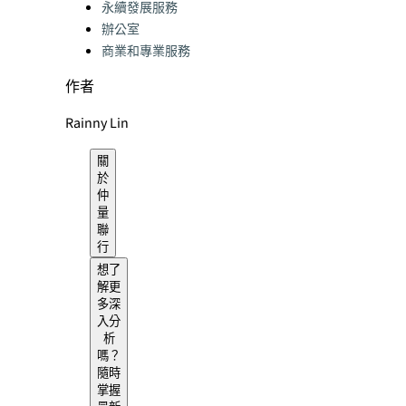
永續發展服務
辦公室
商業和專業服務
作者
Rainny Lin
關
於
仲
量
聯
行
想了
解更
多深
入分
析
嗎？
隨時
掌握