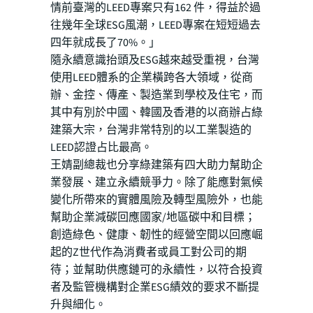
情前臺灣的LEED專案只有162 件，得益於過
往幾年全球ESG風潮，LEED專案在短短過去
四年就成長了70%。」
隨永續意識抬頭及ESG越來越受重視，台灣
使用LEED體系的企業橫跨各大領域，從商
辦、金控、傳產、製造業到學校及住宅，而
其中有別於中國、韓國及香港的以商辦占綠
建築大宗，台灣非常特別的以工業製造的
LEED認證占比最高。
王婧副總裁也分享綠建築有四大助力幫助企
業發展、建立永續競爭力。除了能應對氣候
變化所帶來的實體風險及轉型風險外，也能
幫助企業減碳回應國家/地區碳中和目標；
創造綠色、健康、韌性的經營空間以回應崛
起的Z世代作為消費者或員工對公司的期
待；並幫助供應鏈可的永續性，以符合投資
者及監管機構對企業ESG績效的要求不斷提
升與細化。