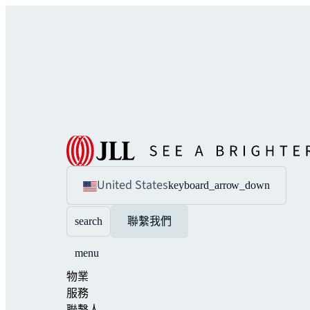
United States
keyboard_arrow_down
search
聯繫我們
menu
物業
服務