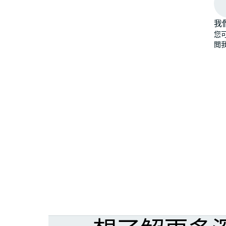
我
您
閲