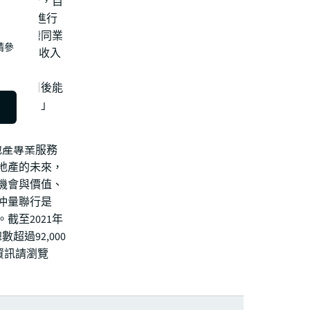
入仲量聯行，自
0個專案進行
引領台灣同業
請參
間，實現年收入
，希望日後能
的未來。」
地產專業服務
地產的未來，
機會與價值、
仲量聯行是
。截至2021年
超過92,000
資訊請瀏覽