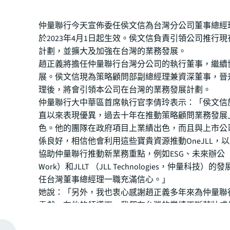
仲量聯行今天宣佈委任侯文信為台灣分公司董事總經
於2023年4月1日起生效。侯文信負責引領公司推行
計劃，並擴大及加強在台灣的業務發展。
趙正義將擔任仲量聯行台灣分公司的執行董事，繼續
展。侯文信現為策略顧問部副總經理兼資深董事，晉
理後，將會引領本公司在台灣的業務發展計劃。
仲量聯行大中華區首席執行官李倩玲表示：「侯文信
直以來表現優異，過去十年在推動策略顧問業務發展
色。他的團隊在政府項目上業績出色，而且與上市公
係良好，相信他會利用這些寶貴資源推動OneJLL，
協助仲量聯行推動新業務重點，例如ESG、未來辦公（Fut
Work）和JLLT （JLL Technologies，仲量科技）
任台灣董事總經理一職充滿信心。」
她說：「另外，我也衷心感謝趙正義多年來為仲量聯
貢獻，在他的領導下，我們在台灣的業績不斷茁壯成
產領域中建立了堅實且備受信賴的品牌。」