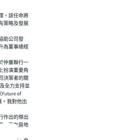
理，該任命將
現有策略及發展
協助公司發
升為董事總經
於仲量聯行一
上扮演重要角
司決策者的關
以及全力支持並
ure of
的發展。我對他出
行作出的傑出
長，更在房地