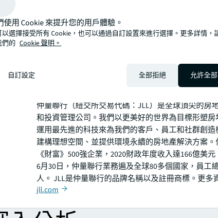
侯文信擁有逾24年的房地產市場經驗，於1999年加
2012年起擔任策略顧問部主管，於過去十年為超過20
們使用 Cookie 來提升您的用戶體驗。
顧問工作。在他的卓越領導下，策略顧問部連續十年
可以選擇接受所有 Cookie，也可以通過自訂設置來進行選擇。更多詳情，
市場，市佔率保持在45%以上，並在2018至2022年
我們的
Cookie 聲明。
增長達5-10%。
侯文信表示：「我很榮幸能帶領台灣這支優秀的團隊
帶領我們台灣分公司邁向更熱情、更有活力與更光明
自訂設定
全部拒絕
允許全部
關於仲量聯行
仲量聯行（紐交所交易代碼：JLL）是全球頂尖的房
和投資管理公司。我們以更美好的世界為目標形塑房
運用最先進的科技來為我們的客戶、員工和社群創造
建構理想空間、並提供環境永續的房地產解決方案。
《財富》500強企業，2020財政年度收入達166億美元
6月30日，仲量聯行業務遍及全球80多個國家，員工總數
人。 JLL是仲量聯行的品牌名稱以及註冊商標。更多
jll.com