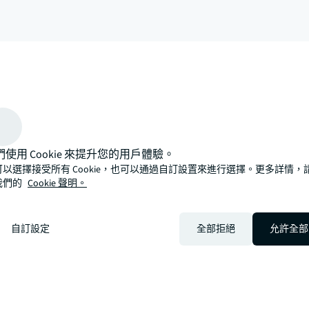
arrow_upward
種更創新、更智能、更人性化的方式。了解如何透過仲量聯行看
們使用 Cookie 來提升您的用戶體驗。
可以選擇接受所有 Cookie，也可以通過自訂設置來進行選擇。更多詳情，
我們的
Cookie 聲明。
自訂設定
全部拒絕
允許全部