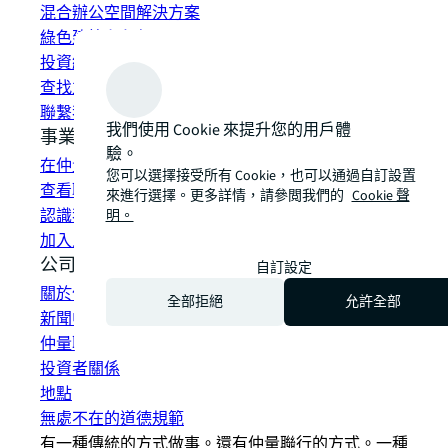
混合辦公空間解決方案
綠色建築和租賃
投資組合管理
查找並租賃空間
聯繫我們
我們使用 Cookie 來提升您的用戶體
事業
驗。
在仲量聯行工作
您可以選擇接受所有 Cookie，也可以通過自訂設置
查看職位空缺
來進行選擇。更多詳情，請參閲我們的
Cookie 聲
認識我們的員工
明。
加入人才網路
公司信息
自訂設定
關於仲量聯行
全部拒絕
允許全部
新聞中心
仲量聯行的可持續發展
投資者關係
地點
無處不在的道德規範
有一種傳統的方式做事。還有仲量聯行的方式。一種