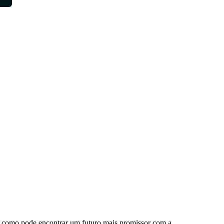
a como pode encontrar um futuro mais promissor com a