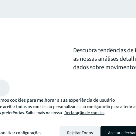
Descubra tendências de 
as nossas análises detal
dados sobre movimentos 
mercados emergentes e p
oportunidades de invest
informar a sua tomada d
mos cookies para melhorar a sua experiência de usuário
 aceitar todos os cookies ou personalizar a sua configuração para alterar a
arrow_upward
s preferências. Saiba mais na nossa
Declaração de cookies
abordagem JLL. Uma abordagem inovadora, perspicaz e humana. Descubr
sonalizar configurações
Rejeitar Todos
Aceitar e fechar