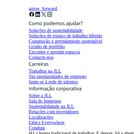
arrow_forward
Como podemos ajudar?
Soluções de sustentabilidade
Soluções de espaço de trabalho híbrido
Construção e arrendamento sustentável
Gestão de portfólio
Encontre e arrende espaços
Contacte-nos
Carreiras
Trabalhar na JLL
Ver oportunidades de emprego
Junte-se à rede de talentos
Informação corporativa
Sobre a JLL
Sala de Imprensa
Sustentabilidade na JLL
Relações com investidores
Localizações
Ethics Everywhere
Conduta
Há a forma tradicional de trabalhar. E depois, há a 