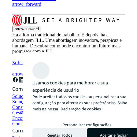
arrow_forward
arrow_upward
Há a forma tradicional de trabalhar. E depois, há a
abordagem JLL. Uma abordagem inovadora, perspicaz e
humana. Descubra como pode encontrar um futuro mais
promissor com a JLL.
Subscreva agora
arrow_forward
Usamos cookies para melhorar a sua
Como podemos ajudar?
experiência de usuário
Soluções de sustentabilidade
Pode aceitar todos os cookies ou personalizar a sua
Soluções de espaço de trabalho híbrido
configuração para alterar as suas preferências. Saiba
Construção e arrendamento sustentável
mais na nossa
Declaração de cookies
Gestão de portfólio
Encontre e arrende espaços
Contacte-nos
Personalizar configurações
Carreiras
Rejeitar Todos
Aceitar e fechar