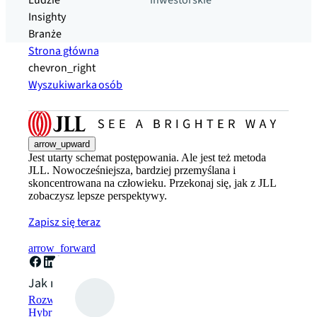
Ludzie
inwestorskie
Insighty
Branże
Strona główna
chevron_right
Wyszukiwarka osób
arrow_upward
Jest utarty schemat postępowania. Ale jest też metoda
JLL. Nowocześniejsza, bardziej przemyślana i
skoncentrowana na człowieku. Przekonaj się, jak z JLL
zobaczysz lepsze perspektywy.
Zapisz się teraz
arrow_forward
Jak możemy pomóc?
Rozwiązania w zakresie zrównoważonego rozwoju
Hybrydowe rozwiązania w zakresie przestrzeni roboczej