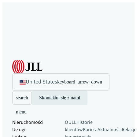
United States
keyboard_arrow_down
search
Skontaktuj się z nami
menu
Nieruchomości
O JLL
Historie
Usługi
klientów
Kariera
Aktualności
Relacje