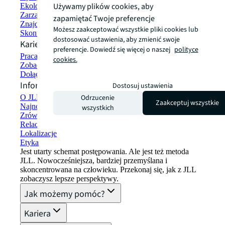
Używamy plików cookies, aby
Ekologiczne budownictwo i wynajem
Zarządzanie portfelem
zapamiętać Twoje preferencje
Znajdź i wynajmij przestrzeń
Możesz zaakceptować wszystkie pliki cookies lub
Skontaktuj się z nami
dostosować ustawienia, aby zmienić swoje
Kariera
preferencje. Dowiedź się więcej o naszej
polityce
Praca w JLL
cookies.
Zobacz oferty pracy
Dołącz do sieci talentów
Informacje o firmie
Dostosuj ustawienia
Odrzucenie
O JLL
Zaakceptuj wszystkie
Najnowsze informacje
wszystkich
Zrównoważony rozwój w JLL
Relacje z inwestorami
Lokalizacje
Etyka
Jest utarty schemat postępowania. Ale jest też metoda
JLL. Nowocześniejsza, bardziej przemyślana i
skoncentrowana na człowieku. Przekonaj się, jak z JLL
zobaczysz lepsze perspektywy.
Jak możemy pomóc?
Kariera