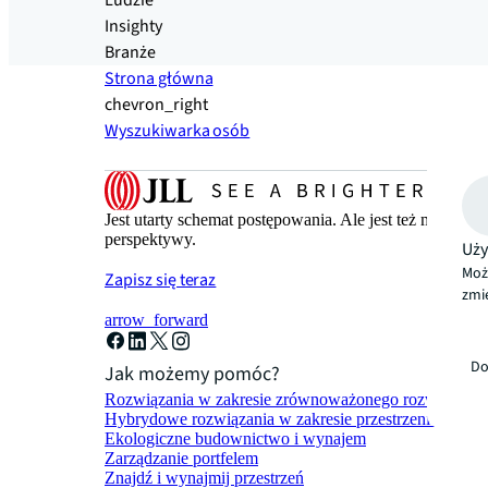
Ludzie
Insighty
Branże
Strona główna
chevron_right
Wyszukiwarka osób
Jest utarty schemat postępowania. Ale jest też metoda 
perspektywy.
Uży
Moż
Zapisz się teraz
zmie
arrow_forward
Do
Jak możemy pomóc?
Rozwiązania w zakresie zrównoważonego rozwoju
Hybrydowe rozwiązania w zakresie przestrzeni robocze
Ekologiczne budownictwo i wynajem
Zarządzanie portfelem
Znajdź i wynajmij przestrzeń