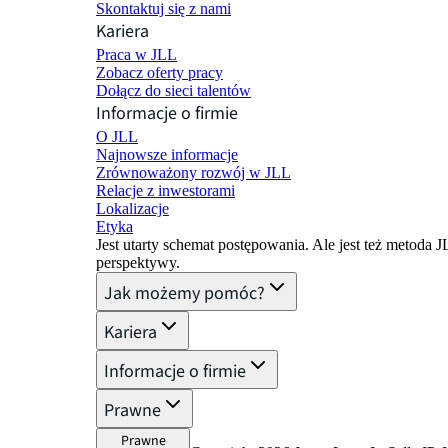
Skontaktuj się z nami
Kariera
Praca w JLL
Zobacz oferty pracy
Dołącz do sieci talentów
Informacje o firmie
O JLL
Najnowsze informacje
Zrównoważony rozwój w JLL
Relacje z inwestorami
Lokalizacje
Etyka
Jest utarty schemat postępowania. Ale jest też metoda 
perspektywy.
Jak możemy pomóc?
Kariera
Informacje o firmie
Prawne
Prawne