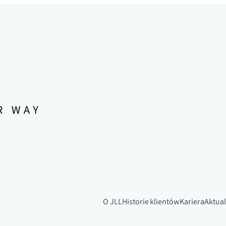
O JLL
Historie klientów
Kariera
Aktual