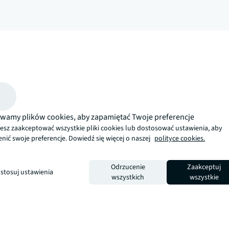
arrow_upward
JLL. Nowocześniejsza, bardziej przemyślana i skoncentrowana na człowi
wamy plików cookies, aby zapamiętać Twoje preferencje
esz zaakceptować wszystkie pliki cookies lub dostosować ustawienia, aby
nić swoje preferencje. Dowiedź się więcej o naszej
polityce cookies.
Odrzucenie
Zaakceptuj
stosuj ustawienia
wszystkich
wszystkie
j