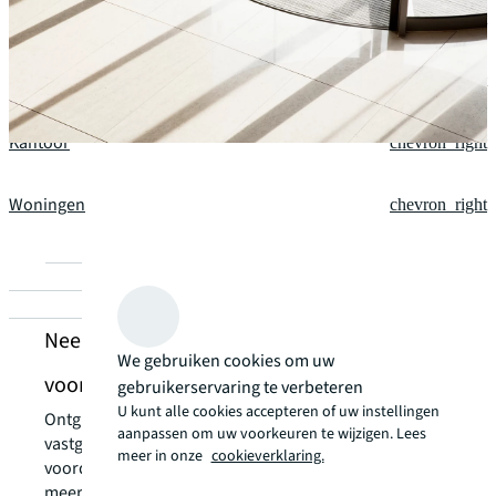
Industrieel en logistiek
chevron_right
Retail
chevron_right
Kantoor
chevron_right
Woningen
chevron_right
Neem contact met ons op over diensten
We gebruiken cookies om uw
voor waarde en risico
gebruikerservaring te verbeteren
U kunt alle cookies accepteren of uw instellingen
Ontgrendel de kracht van onze lokale expertise om uw
aanpassen om uw voorkeuren te wijzigen. Lees
vastgoeduitdagingen om te zetten in strategische
meer in onze
cookieverklaring.
voordelen en uw portefeuille te optimaliseren voor
meer waarde en betere prestaties.