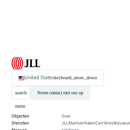
United States
keyboard_arrow_down
search
Neem contact met ons op
menu
Objecten
Over
Diensten
JLL
Klantverhalen
Carrières
Nieuws
I