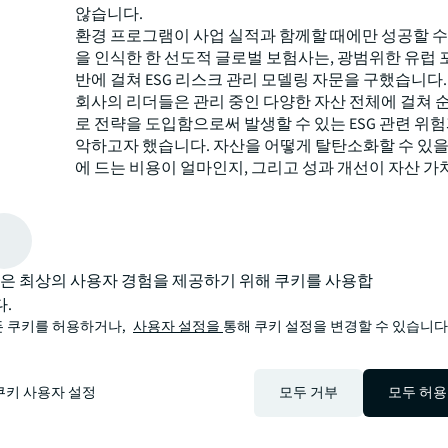
않습니다.
환경 프로그램이 사업 실적과 함께할 때에만 성공할 수
을 인식한 한 선도적 글로벌 보험사는, 광범위한 유럽
반에 걸쳐 ESG 리스크 관리 모델링 자문을 구했습니다.
회사의 리더들은 관리 중인 다양한 자산 전체에 걸쳐 순
로 전략을 도입함으로써 발생할 수 있는 ESG 관련 위
악하고자 했습니다. 자산을 어떻게 탈탄소화할 수 있을
에 드는 비용이 얼마인지, 그리고 성과 개선이 자산 가
향을 미칠지 등 전체적인 그림을 이해하길 바랐습니다.
ESG 투자를 하지 않을 경우, 현상 유지 시뮬레이오에서
비용에 어떤 영향이 있을지 평가할 수 있길 원했습니다
궁극적으로 이 회사는 재무적·환경적 성과 모두를 강화
힌 ESG 중심 자산 관리 전략을 수립하는 데 필요한 
LL은 최상의 사용자 경험을 제공하기 위해 쿠키를 사용합
얻고자 했습니다.
.
대규모 포트폴리오 전반에
 쿠키를 허용하거나,
사용자 설정을
통해 쿠키 설정을 변경할 수 있습니다
영향 평가
쿠키 사용자 설정
모두 거부
모두 허용
글로벌 기업으로서, 이 보험사는 지리적으로 다양한 
리오 전반에 걸친 위험 노출을 이해할 필요가 있었습니
트에는 오피스, 산업, 주거 등 세 가지 자산군이 포함되었