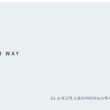
JLL 소개
고객 스토리
커리어
뉴스
투