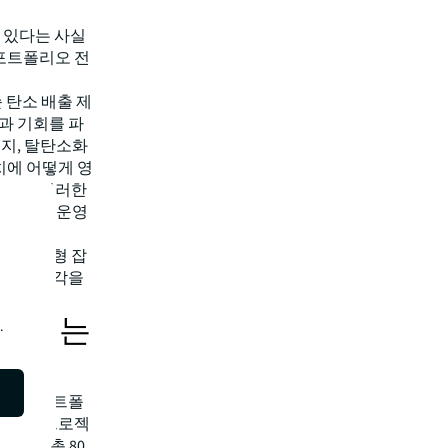
 있다는 사실
 포트폴리오 전
 탄소 배출 제
험과 기회를 파
지, 탈탄소화
치에 어떻게 영
 또한 이러한
 평가 및 운영
.
하는 균형 잡
포괄적인 시각을
 미치는
.
대규모 포트폴
다. 이 프로젝
으며, 총 80