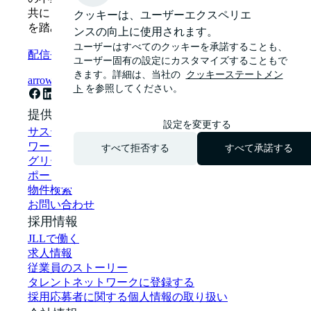
共に「明るい未来へ（See a brighter way）」の一歩
クッキーは、ユーザーエクスペリエ
を踏み出しましょう。
ンスの向上に使用されます。
ユーザーはすべてのクッキーを承諾することも、
配信登録
ユーザー固有の設定にカスタマイズすることもで
きます。詳細は、当社の
クッキーステートメン
arrow_forward
ト
を参照してください。
提供サービス
設定を変更する
サステナビリティ・ソリューション
ワークプレイス・コンサルティング
すべて拒否する
すべて承諾する
グリーンビルディング・グリーンリース
ポートフォリオマネジメント
物件検索
お問い合わせ
採用情報
JLLで働く
求人情報
従業員のストーリー
タレントネットワークに登録する
採用応募者に関する個人情報の取り扱い