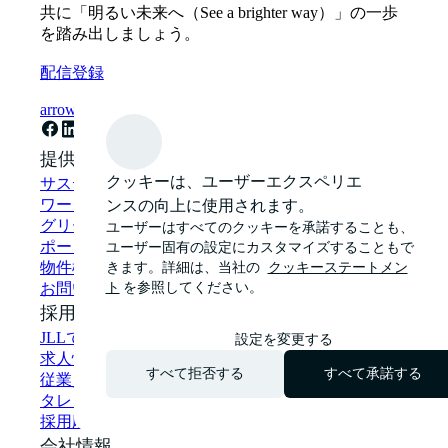
共に「明るい未来へ（See a brighter way）」の一歩
を踏み出しましょう。
配信登録
arrow_forward
提供サービス
クッキーは、ユーザーエクスペリエ
サステナビリティ・ソリューション
ンスの向上に使用されます。
ワークプレイス・コンサルティング
グリーンビルディング・グリーンリース
ユーザーはすべてのクッキーを承諾することも、
ポートフォリオマネジメント
ユーザー固有の設定にカスタマイズすることもで
きます。詳細は、当社の
クッキーステートメン
物件検索
ト
を参照してください。
お問い合わせ
採用情報
JLLで働く
設定を変更する
求人情報
すべて拒否する
すべて承諾する
従業員のストーリー
タレントネットワークに登録する
採用応募者に関する個人情報の取り扱い
会社情報