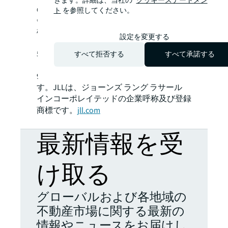
きます。詳細は、当社の
クッキーステートメン
のアンビション実現を支援する不動産の機
ト
を参照してください。
会やスペースを提供するとともに、お客
様、人、コミュニティにとってよりよい明
設定を変更する
日を築くことを目指します。フォーチュン
500に選出されているJLLは、2019年3月31
すべて拒否する
すべて承諾する
日現在、世界80ヵ国で展開、従業員約
91,000名を擁し、売上高は163億米ドルで
す。JLLは、ジョーンズ ラング ラサール
インコーポレイテッドの企業呼称及び登録
商標です。
jll.com
最新情報を受
け取る
グローバルおよび各地域の
不動産市場に関する最新の
情報やニュースをお届けし