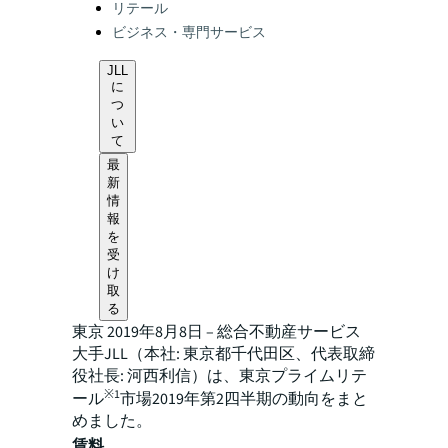
リテール
ビジネス・専門サービス
JLL
に
つ
い
て
最
新
情
報
を
受
け
取
る
東京 2019年8月8日 – 総合不動産サービス
大手JLL（本社: 東京都千代田区、代表取締
役社長: 河西利信）は、東京プライムリテ
※1
ール
市場2019年第2四半期の動向をまと
めました。
賃料