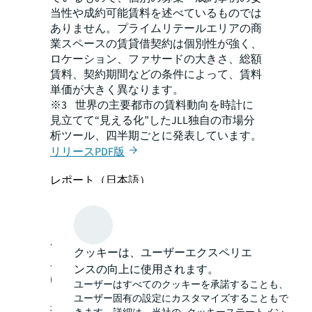
当性や成約可能賃料を述べているものでは
ありません。プライムリテールエリアの商
業スペースの賃貸借契約は個別性が強く、
ロケーション、ファサードの大きさ、総額
賃料、契約期間などの条件によって、賃料
単価が大きく異なります。
※3 世界の主要都市の賃料動向を時計に
見立てて“見える化”したJLL独自の市場分
析ツール、四半期ごとに発表しています。
リリースPDF版
レポート（日本語）
レポート（英語）
JLLについて
クッキーは、ユーザーエクスペリエ
JLL（ニューヨーク証券取引所上場：JLL）
ンスの向上に使用されます。
は、不動産に関わるすべてのサービスをグ
ユーザーはすべてのクッキーを承諾することも、
ローバルに提供する総合不動産サービス会
ユーザー固有の設定にカスタマイズすることもで
社です。JLLは不動産市場を再考し、皆様