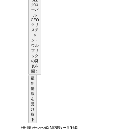
JLL
グロ
ーバ
ル
CEO
クリ
スチ
ャ
ン・
ウル
ブリ
ック
の発
表を
聞く
最
新
情
報
を
受
け
取
る