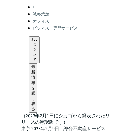
Categories:
DEI
戦略策定
オフィス
ビジネス・専門サービス
JLL
に
つ
い
て
最
新
情
報
を
受
け
取
る
（2023年2月1日にシカゴから発表されたリ
リースの翻訳版です）
東京 2023年2月9日 – 総合不動産サービス