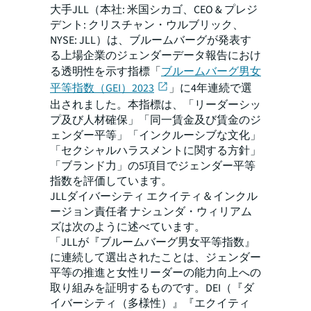
大手JLL（本社: 米国シカゴ、CEO & プレジ
デント: クリスチャン・ウルブリック、
NYSE: JLL）は、ブルームバーグが発表す
る上場企業のジェンダーデータ報告におけ
る透明性を示す指標「
ブルームバーグ男女
平等指数（GEI）2023
」に4年連続で選
出されました。本指標は、「リーダーシッ
プ及び人材確保」「同一賃金及び賃金のジ
ェンダー平等」「インクルーシブな文化」
「セクシャルハラスメントに関する方針」
「ブランド力」の5項目でジェンダー平等
指数を評価しています。
JLLダイバーシティ エクイティ＆インクル
ージョン責任者 ナシュンダ・ウィリアム
ズは次のように述べています。
「JLLが『ブルームバーグ男女平等指数』
に連続して選出されたことは、ジェンダー
平等の推進と女性リーダーの能力向上への
取り組みを証明するものです。DEI（『ダ
イバーシティ（多様性）』『エクイティ