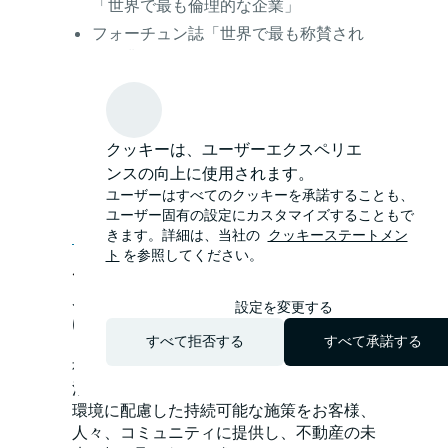
「世界で最も倫理的な企業」
フォーチュン誌「世界で最も称賛され
る企業」
フォーブス誌「America's Best Employers
for Diversity」
ニューズウィーク誌「America's Most
クッキーは、ユーザーエクスペリエ
Responsible Companies」
ンスの向上に使用されます。
Seramount's 「Best Companies for
ユーザーはすべてのクッキーを承諾することも、
Multicultural Women」
ユーザー固有の設定にカスタマイズすることもで
きます。詳細は、当社の
クッキーステートメン
リリースPDF
ト
を参照してください。
JLLについて
JLL（ニューヨーク証券取引所上場：JLL）
設定を変更する
は、不動産に関わるすべてのサービスをグ
すべて拒否する
すべて承諾する
ローバルに提供する総合不動産サービス会
社です。JLLは、最先端のテクノロジーを
活用した価値ある機会、優良なスペース、
環境に配慮した持続可能な施策をお客様、
人々、コミュニティに提供し、不動産の未