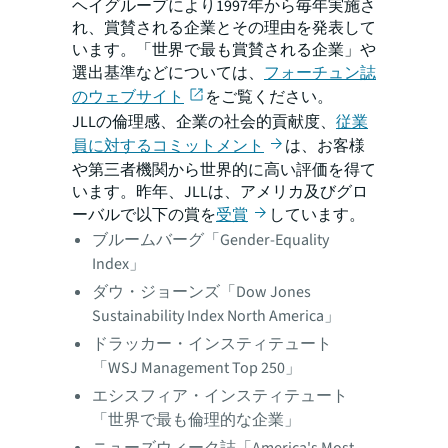
ヘイグループにより1997年から毎年実施さ
れ、賞賛される企業とその理由を発表して
います。「世界で最も賞賛される企業」や
選出基準などについては、
フォーチュン誌
のウェブサイト
をご覧ください。
JLLの倫理感、企業の社会的貢献度、
従業
員に対するコミットメント
は、お客様
や第三者機関から世界的に高い評価を得て
います。昨年、JLLは、アメリカ及びグロ
ーバルで以下の賞を
受賞
しています。
ブルームバーグ「Gender-Equality
Index」
ダウ・ジョーンズ「Dow Jones
Sustainability Index North America」
ドラッカー・インスティテュート
「WSJ Management Top 250」
エシスフィア・インスティテュート
「世界で最も倫理的な企業」