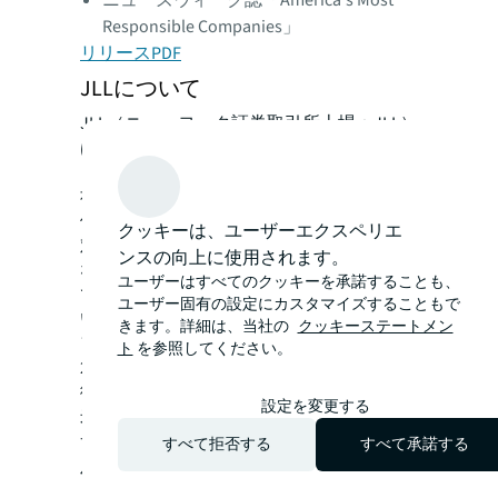
ニューズウィーク誌「America's Most
Responsible Companies」
リリースPDF
JLLについて
JLL（ニューヨーク証券取引所上場：JLL）
は、不動産に関わるすべてのサービスをグ
ローバルに提供する総合不動産サービス会
社です。JLLは、最先端テクノロジーを駆
使して、お客様や人々、コミュニティーに
クッキーは、ユーザーエクスペリエ
対し、投資機会や環境に配慮した持続可能
ンスの向上に使用されます。
な不動産ソリューションを提供すること
ユーザーはすべてのクッキーを承諾することも、
で、不動産の未来をかたちづくり、よりよ
ユーザー固有の設定にカスタマイズすることもで
い世界に貢献します。
きます。詳細は、当社の
クッキーステートメン
フォーチュン500に選出されているJLLは、
ト
を参照してください。
2020年9月30日現在、世界80ヵ国で展開、
従業員約92,000名を擁し、売上高は180億
設定を変更する
米ドルです。JLLは、ジョーンズ ラング ラ
サール インコーポレイテッドの企業呼称
すべて拒否する
すべて承諾する
及び登録商標です。
jll.com