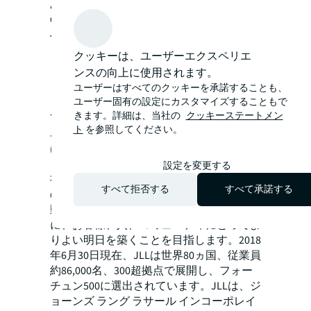
あることを示しています。イノジーSE社
のようなヨーロッパの洋上風力企業と、J
パワーのような企業との協働は今後増加す
ると想定され、英国やヨーロッパ経済に対
クッキーは、ユーザーエクスペリエ
しても重要な貢献となるでしょう」
ンスの向上に使用されます。
ユーザーはすべてのクッキーを承諾することも、
ユーザー固有の設定にカスタマイズすることもで
JLLについて
きます。詳細は、当社の
クッキーステートメン
ト
を参照してください。
JLL（ニューヨーク証券取引所上場：JLL）
は、不動産に関わるすべてのサービスをグ
ローバルに提供する総合不動産サービス会
設定を変更する
社です。JLLは不動産市場を再考し、皆様
すべて拒否する
すべて承諾する
のアンビション実現を支援する価値ある不
動産の機会やスペースを提供するととも
に、お客様、人、コミュニティにとってよ
りよい明日を築くことを目指します。2018
年6月30日現在、JLLは世界80ヵ国、従業員
約86,000名、300超拠点で展開し、フォー
チュン500に選出されています。JLLは、ジ
ョーンズ ラング ラサール インコーポレイ