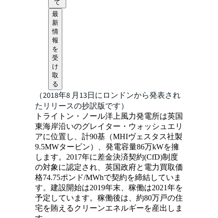
て
最
新
情
報
を
受
け
取
る
（2018年8 月13日にロンドンから発表され
たリリースの抄訳版です）
トライトン・ノール洋上風力発電所は英国
東海岸沿いのグレイター・ウォッシュエリ
アに位置し、計90基（MHIヴェスタス社製
9.5MWタービン）、発電容量86万kWを擁
します。2017年に差金決済契約(CfD)制度
の対象に認定され、英国政府と電力買取価
格74.75ポンド/MWhで契約を締結していま
す。建設開始は2019年末、稼働は2021年を
予定しています。稼働後は、約80万戸の住
宅を賄えるクリーンエネルギーを産出しま