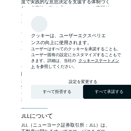
度で実践的な意思決定を支援する体制づく
りの必要性を強く感じていました。専門的
な知見、経験と顧客基盤を有する浅木、鈴
木、ドーランが加わり、日本におけるデー
タセンターのサービス体制を大幅に強化し
て参ります。」
クッキーは、ユーザーエクスペリエ
JLLでは、リサーチレポート「
データセン
ンスの向上に使用されます。
ター2024年グローバルアウトルック
」
ユーザーはすべてのクッキーを承諾することも、
を発行しています。デジタル需要拡大に伴
ユーザー固有の設定にカスタマイズすることもで
きます。詳細は、当社の
クッキーステートメン
って、世界中でデータセンター開発が活発
ト
を参照してください。
です。日本においても、2015年頃から首都
圏・近畿圏を中心に多くのデータセンター
が開発されてきており、昨年は北海道や九
設定を変更する
州など地方でのデータセンター開発計画も
すべて拒否する
すべて承諾する
発表されました。データセンター不動産市
場は、今後も成長が期待されます。
リリースPDF
JLLについて
JLL（ニューヨーク証券取引所：JLL）は、