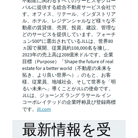
不動産に関わるすべてのサービスをグロー
バルに提供する総合不動産サービス会社で
す。オフィス、リテール、インダストリア
ル、ホテル、レジデンシャルなど様々な不
動産の賃貸借、売買、投資、建設、管理な
どのサービスを提供しています。フォーチ
ュン500®に選出されているJLLは、世界80
ヵ国で展開、従業員約108,000名を擁し、
2023年の売上高は208億米ドルです。企業
目標（Purpose）「Shape the future of real
estate for a better world（不動産の未来を
拓き、より良い世界へ）」のもと、お客
様、従業員、地域社会、そして世界を「明
るい未来へ」導くことがJLLの使命です。
JLLは、ジョーンズ ラング ラサール イン
コーポレイテッドの企業呼称及び登録商標
です。
jll.com
最新情報を受