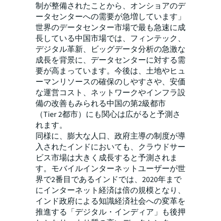
制が整備されたことから、オンショアのデ
ータセンターへの需要が急増しています」
世界のデータセンター市場で最も急速に成
長している中国市場では、フィンテック、
デジタル革新、ビッグデータ分析の急激な
成長を背景に、データセンターに対する需
要が高まっています。今後は、土地やヒュ
ーマンリソースの確保のしやすさや、安価
な運営コスト、ネットワークやインフラ設
備の改善もみられる中国の第2級都市
（Tier 2都市）にも関心は広がると予測さ
れます。
同様に、膨大な人口、政府主導の制度が導
入されたインドにおいても、クラウドサー
ビス市場は大きく成長すると予測されま
す。モバイルインターネットユーザーが世
界で2番目であるインドでは、2020年まで
にインターネット経済は倍の規模となり、
インド政府による知識経済社会への変革を
推進する「デジタル・インディア」も後押