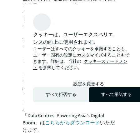
る企業もあります」と述べています。
他の手段として、BTS型データセンターや
既存施設をセールス＆リースバックする方
法もあります。BTS型では、投資家はオペ
レーターと調整した上で要件に沿った形で
クッキーは、ユーザーエクスペリエ
施設を造り、後者では投資家がオペレータ
ンスの向上に使用されます。
ーやエンドユーザーから既存施設を取得
ユーザーはすべてのクッキーを承諾することも、
し、リースバックする方法です。
ユーザー固有の設定にカスタマイズすることもで
Bob Tanは次のように述べています。
きます。詳細は、当社の
クッキーステートメン
「投資家にとって、今後もデータセンター
ト
を参照してください。
は有力な投資対象の一つです。アジア太平
洋地域におけるデータセンター投資は引き
設定を変更する
続き拡大し、特に新興市場への投資が増加
するとみられます。データセンター市場
すべて拒否する
すべて承諾する
は、市場規模や成長余地から、今後大きく
成長するでしょう」
「Data Centres: Powering Asia’s Digital
Boom」は
こちらからダウンロード
いただ
けます。