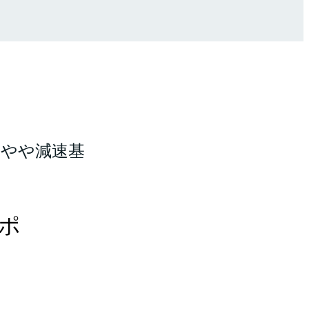
らやや減速基
ポ