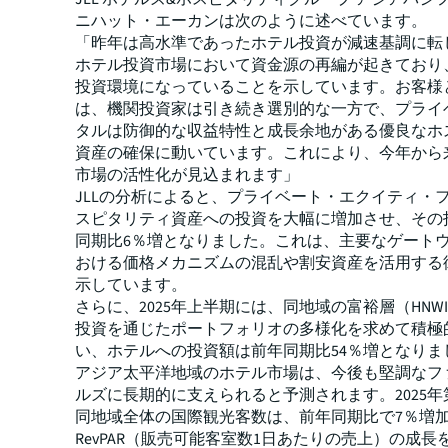
ニハット・エーカンは次のように述べています。
「昨年は高水準であったホテル投資が減速基調に転
ホテル投資市場において資金源の再編が起きており
投資環境になっていることを示しています。お客様
は、機関投資家は引き続き選別的な一方で、プライ
タルは防御的な収益特性と成長余地がある優良なホ
資産の確保に動いています。これにより、今年から
市場の活性化が見込まれます」
JLLの分析によると、プライベート・エクイティ・
スピタリティ資産への投資を大幅に増加させ、その
同期比6％増となりました。これは、主要なゲート
おける価格メカニズムの混乱や割安資産を活用する
示しています。
さらに、2025年上半期には、同地域の富裕層（HNW
投資を通じたポートフォリオの多様化を求めて積極
い、ホテルへの投資額は前年同期比54％増となりま
アジア太平洋地域のホテル市場は、今後も堅調なフ
ルズに長期的に支えられると予測されます。2025年
同地域全体の国際観光客数は、前年同期比で7％増
RevPAR（販売可能客室数1日あたりの売上）の成長