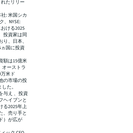
されたリリー
本社: 米国シカ
、NYSE:
ける2025
。投資家は同
おり、日本、
5ヵ国に投資
額は15億米
）、オーストラ
0万米ド
の他の市場の投
めました。
を与え 、投資
フヘイブンと
る2025年上
た、売り手と
ド）が広が
ィック CEO