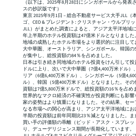
（以下は、2025年8月28日にシンガポールから発表
スの抄訳版です）
東京 2025年9月1日 – 総合不動産サービス大手JLL（
ゴ、CEO & プレジデント: クリスチャン・ウルブリック
JLL）がまとめた調査によると、アジア太平洋地域にお
年上半期のホテル投資額は47億米ドルとなりました
地域の成熟したホテル市場をより選択的に注目して
大中華圏、オーストラリア、シンガポール、韓国の
が集中し、総投資額の84％を占めました。
日本は引き続き同地域のホテル投資をけん引して投資
ドルに上り、次いで大中華圏（7億4,400万米ドル
リア（6億6,400万米ドル）、シンガポール（5億4,60
ル）、韓国（5億400万米ドル）となりました。そ
資額は7億5,800万米ドルで、総投資額の16％を占
世界的なマクロ経済の不確実性が投資判断にも影響
家の姿勢はより慎重になりました。その結果、セー
なる市場への関心が高まり、アジア太平洋地域におけ
半期の投資額は前年同期比23％減となりました。ま
買い手の評価額の乖離（ビッド・アスク・スプレッ
り、デューデリジェンス期間が長期化しています。
JLL ホテルズ&ホスピタリティグループ アジアパシフ