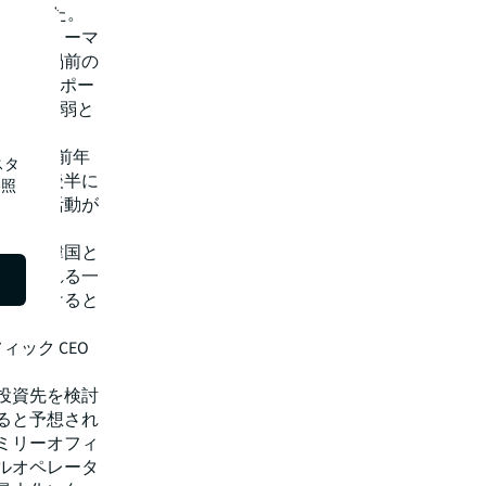
えしました。
るパフォーマ
コロナ禍前の
。シンガポー
率は80％弱と
ました。
資額は、前年
スタ
025年後半に
照
、投資活動が
ール、韓国と
維持される一
恵を受けると
ィック CEO
の投資先を検討
ると予想され
ミリーオフィ
ルオペレータ