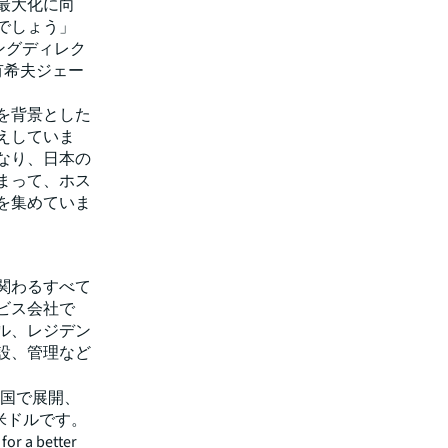
最大化に向
でしょう」
ングディレク
有希夫ジェー
を背景とした
えしていま
なり、日本の
まって、ホス
を集めていま
に関わるすべて
ビス会社で
ル、レジデン
設、管理など
ヵ国で展開、
億米ドルです。
r a better