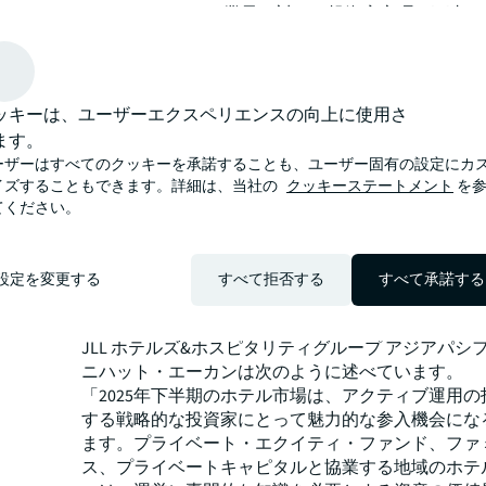
とともに 、ホテル業界に対する投資家心理を下支
一方で、主なゲートウェイ市場では都市ごとに異な
ンスが見られました。東京は80％を超える稼働率と
水準を上回るADR（客室平均単価）を記録しました
ルも2019年を上回るADRを維持し、シドニーも稼働
ッキーは、ユーザーエクスペリエンスの向上に使用さ
高水準を記録し、ADRをコロナ禍前の水準を上回り
ます。
JLLは、2025年通年のアジア太平洋地域のホテル投
ーザーはすべてのクッキーを承諾することも、ユーザー固有の設定にカ
比5％増の128億米ドルに達すると予測しています。2
イズすることもできます。詳細は、当社の
クッキーステートメント
を参
は、デューデリジェンス中の取引が完了することで
てください。
加速する見通しです。
また、日本、オーストラリア、大中華圏、シンガポ
いった従来の主要市場では、引き続き高い流動性が
設定を変更する
すべて拒否する
すべて承諾する
方で、ベトナムなどの市場では堅固な観光需要の恩
予測されています 。
JLL ホテルズ&ホスピタリティグループ アジアパシフ
ニハット・エーカンは次のように述べています。
「2025年下半期のホテル市場は、アクティブ運用
する戦略的な投資家にとって魅力的な参入機会にな
ます。プライベート・エクイティ・ファンド、ファ
ス、プライベートキャピタルと協業する地域のホテ