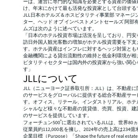
ーは、運営に専門的な知識を必要とする資産の価値
け、年末にかけて最も活発な投資家として台頭する
JLL日本ホテルズ＆ホスピタリティ事業部 マネージ
ター、ヘッド オブ インベストメントセールズ 阿部
ムズは次のように述べています。
「日本のホテル投資市場は活況を呈しており、円安
訪日外国人観光客数の増加がホテル投資需要を下支
す。ホテル資産はインフレに対するヘッジ対策とも
金融機関による貸出流動性の維持と低金利環境が相
ピタリティセクターは国内外の投資家から強い関心
す」
JLLについて
JLL（ニューヨーク証券取引所：JLL）は、不動産
のサービスをグローバルに提供する総合不動産サー
す。オフィス、リテール、インダストリアル、ホテ
シャルなど様々な不動産の賃貸借、売買、投資、建
のサービスを提供しています。
®
フォーチュン500
に選出されているJLLは、世界80
従業員約112,000名を擁し、2024年の売上高は234
企業目標（Purpose）「Shape the future of real estate fo