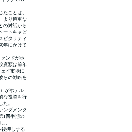
じたことは、
、より慎重な
との対話から
ベートキャピ
スピタリティ
来年にかけて
ファンドがホ
投資額は前年
ウェイ市場に
彼らの戦略を
I）がホテル
的な投資を行
した。
ァンダメンタ
第1四半期の
加し、
を後押しする