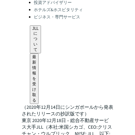
投資アドバイザリー
ホテルズ&ホスピタリティ
ビジネス・専門サービス
JLL
に
つ
い
て
最
新
情
報
を
受
け
取
る
（2020年12月14日にシンガポールから発表
されたリリースの抄訳版です）
東京 2020年12月18日 – 総合不動産サービ
ス大手JLL（本社:米国シカゴ、CEO:クリス
チャン・ウルブリック、NYSE: JLL、以下: