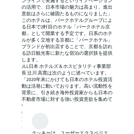
ンラインで実施するというイノベーション
の活用で、日本市場の魅力は高まり、進出
意欲はさらに確固たるものになりました」
このホテルは、パークホテルグループによ
る日本で2軒目のホテル「パークホテル京
都」として開業する予定です。日系のホテ
ルが多く立地する京都に「パークホテル」
ブランドが初出店することで、京都を訪れ
る訪日観光客に新たな宿泊の選択肢を提供
します。
JLL日本 ホテルズ＆ホスピタリティ事業部
長 辻川 高寛は次のように述べています。
「2020年末にかけても日本のホテル投資活
動は活発に動いております。高い流動性を
背景に、引き続き海外投資家からも日本の
不動産市場に対する強い投資意欲を集めて
います。今後もJLLは皆様に魅力的な投資
機会を提供し、日本のホテル市場の回復に
貢献して参ります」
リリースPDF
クッキーは、ユーザーエクスペリエ