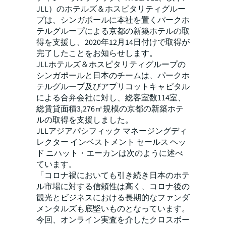
JLL）のホテルズ＆ホスピタリティグルー
プは、シンガポールに本社を置くパークホ
テルグループによる京都の新築ホテルの取
得を支援し、2020年12月14日付けで取得が
完了したことをお知らせします。
JLLホテルズ＆ホスピタリティグループの
シンガポールと日本のチームは、パークホ
テルグループ及びアプリコットキャピタル
による合弁会社に対し、総客室数114室、
総賃貸面積3,276㎡規模の京都の新築ホテ
ルの取得を支援しました。
JLLアジアパシフィック マネージングディ
レクター インベストメント セールス ヘッ
ド ニハット・エーカンは次のように述べ
ています。
「コロナ禍においても引き続き日本のホテ
ル市場に対する信頼性は高く、コロナ後の
観光とビジネスにおける長期的なファンダ
メンタルズも底堅いものとなっています。
今回、オンライン実査を介したクロスボー