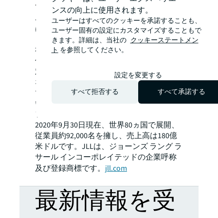
JLLについて
ンスの向上に使用されます。
JLL（ニューヨーク証券取引所上場：JLL）
ユーザーはすべてのクッキーを承諾することも、
は、不動産に関わるすべてのサービスをグ
ユーザー固有の設定にカスタマイズすることもで
ローバルに提供する総合不動産サービス会
きます。詳細は、当社の
クッキーステートメン
社です。JLLは、最先端テクノロジーを駆
ト
を参照してください。
使して、お客様や人々、コミュニティーに
対し、投資機会や環境に配慮した持続可能
設定を変更する
な不動産ソリューションを提供すること
すべて拒否する
すべて承諾する
で、不動産の未来をかたちづくり、よりよ
い世界に貢献します。
フォーチュン500に選出されているJLLは、
2020年9月30日現在、世界80ヵ国で展開、
従業員約92,000名を擁し、売上高は180億
米ドルです。JLLは、ジョーンズ ラング ラ
サール インコーポレイテッドの企業呼称
及び登録商標です。
jll.com
最新情報を受