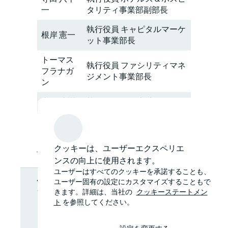
一
タリティ事業部副部長
執行役員 キャピタルマーケ
根岸 憲一
ット事業部長
トーマス
執行役員 ファシリティマネ
フラナガ
ジメント事業部長
ン
山口 成樹
執行役員 関西支社長
執行役員 最高情報責任者
吉田 薫
（CIO）
リリースPDF版
クッキーは、ユーザーエクスペリエ
ンスの向上に使用されます。
最新情報を受
ユーザーはすべてのクッキーを承諾することも、
ユーザー固有の設定にカスタマイズすることもで
きます。詳細は、当社の
クッキーステートメン
け取る
ト
を参照してください。