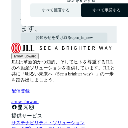
設定を変更する
グローバルおよび各地域の
すべて拒否する
すべて承諾する
不動産市場に関する最新の
情報やニュースをお届けし
ます。
お知らせを受け取る
open_in_new
arrow_upward
JLLは革新的かつ知的、そしてヒトを尊重するJLL
の不動産ソリューションを提供しています。JLLと
共に「明るい未来へ（See a brighter way）」の一歩
を踏み出しましょう。
配信登録
arrow_forward
提供サービス
サステナビリティ・ソリューション