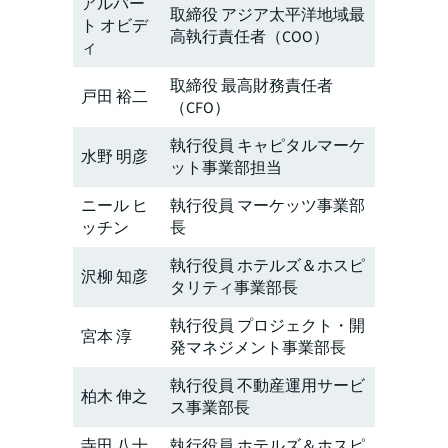
アルバー
取締役 アジア太平洋地域最
ト オビデ
高執行責任者（COO）
ィ
取締役 最高財務責任者
戸田 裕二
（CFO）
執行役員 キャピタルマーケ
水野 明彦
ット事業部担当
ニール ヒ
執行役員 マーケッツ事業部
ッチン
長
執行役員 ホテルズ＆ホスピ
沢柳 知彦
タリティ事業部長
執行役員 プロジェクト・開
宮本 淳
発マネジメント事業部長
執行役員 不動産運用サービ
柏木 伸之
ス事業部長
寺田 八十
執行役員 ホテルズ＆ホスピ