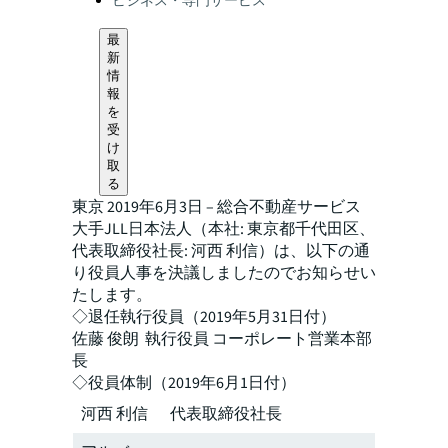
ビジネス・専門サービス
最
新
情
報
を
受
け
取
る
東京 2019年6月3日 – 総合不動産サービス
大手JLL日本法人（本社: 東京都千代田区、
代表取締役社長: 河西 利信）は、以下の通
り役員人事を決議しましたのでお知らせい
たします。
◇退任執行役員（2019年5月31日付）
佐藤 俊朗 執行役員 コーポレート営業本部
長
◇役員体制（2019年6月1日付）
河西 利信
代表取締役社長