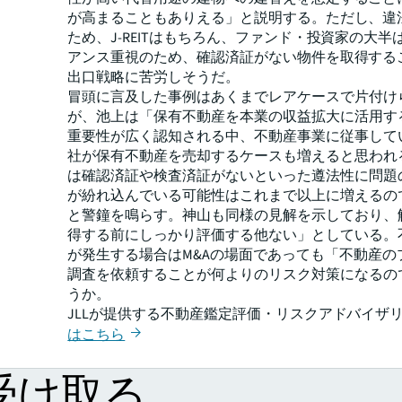
が高まることもありえる」と説明する。ただし、違
ため、J-REITはもちろん、ファンド・投資家の大半
アンス重視のため、確認済証がない物件を取得する
出口戦略に苦労しそうだ。
冒頭に言及した事例はあくまでレアケースで片付け
が、池上は「保有不動産を本業の収益拡大に活用する
重要性が広く認知される中、不動産事業に従事して
社が保有不動産を売却するケースも増えると思われ
は確認済証や検査済証がないといった遵法性に問題
が紛れ込んでいる可能性はこれまで以上に増えるの
と警鐘を鳴らす。神山も同様の見解を示しており、
得する前にしっかり評価する他ない」としている。
が発生する場合はM&Aの場面であっても「不動産の
調査を依頼することが何よりのリスク対策になるの
うか。
JLLが提供する不動産鑑定評価・リスクアドバイザ
はこちら
受け取る