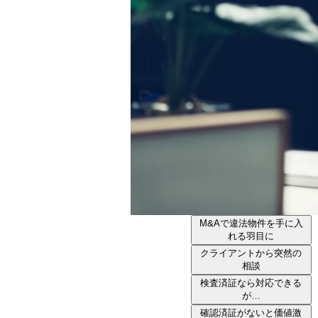
M&Aで違法物件を手に入
れる羽目に
クライアントから突然の
相談
検査済証なら対応できる
が…
確認済証がないと価値激