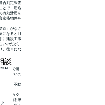
適合判定調査
ことで、用途
の有効活用を
資適格物件を
措置」がなさ
物になると目
手に建設工事
ないのだが、
り、後々にな
相談
電話越しで捲
。付き合いの
。
していた不動
いい」
とには日々ク
池上が知る限
スタ
い」案件だっ