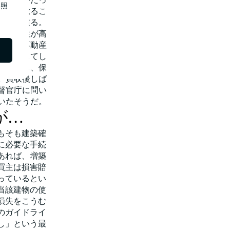
照
確認を怠るこ
外」と憤る。
は専門性が高
引や、不動産
で契約してし
を買収し、保
。買収後しば
督官庁に問い
いたそうだ。
が…
もそも建築確
に必要な手続
あれば、増築
買主は損害賠
っているとい
当該建物の使
損失をこうむ
のガイドライ
し」という最