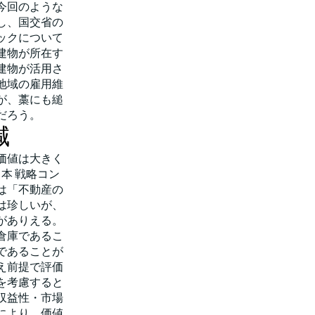
今回のような
し、国交省の
ックについて
建物が所在す
建物が活用さ
地域の雇用維
が、藁にも縋
だろう。
減
価値は大きく
本 戦略コン
は「不動産の
は珍しいが、
がありえる。
倉庫であるこ
であることが
え前提で評価
を考慮すると
収益性・市場
により、価値