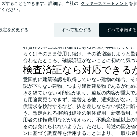
イズすることもできます。詳細は、当社の
クッキーステートメント
を参
た。池上は「ディールに関わる際、遵法性について
てください。
とはありえない。確認済証の有無を見落とすなど論
ただ、不動産のデューデリジェンス（遵法性調査）
いため、今回のような純粋な不動産取引ではない取
設定を変更する
すべて拒否する
すべて承諾する
のプロを介さない取引の場合、調査が不十分なまま
まうケースがあるようだ。クライアントはある企業
有資産の中には地方都市にある倉庫が存在していた
らくはそのまま使用し続け、その後増築しようと監
合わせたところ、確認済証がないことに初めて気づ
検査済証なら対応できる
意図的に建築確認を取得していない建物の場合、そ
認が下りない建物、つまり違反建築物であるがため
きを経ていない可能性があり、違反の内容が重大で
も用途変更もできず、建替える他、選択肢がない。
償請求を検討するなど、抜き差しならない状況に陥
う。想定される損害は建物の解体費用、新築費用、
用者の移転費用などが考えられ、不動産価値以上の
るのは免れられないようだ。ただし、前述の国交省
ンに基づく調査等を活用することにより、「取り壊