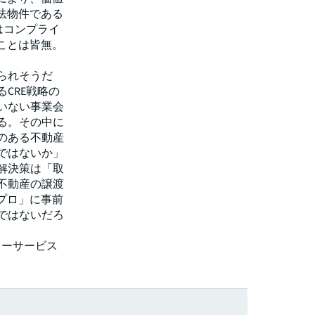
法物件である
はコンプライ
ことは皆無。
られそうだ
CRE戦略の
いない事業会
る。その中に
のある不動産
ではないか」
解決策は「取
不動産の譲渡
プロ」に事前
ではないだろ
リーサービス