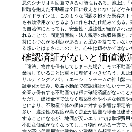
悪のシナリオを回避できる可能性もある。池上は「
問題を抱えた不動産は全国に数えきれないほど存在
ガイドラインは、このような問題を抱えた既存スト
も有効活用ができるように作られた仕組みである。
る自治体にとっても、安全性・遵法性が確保された
れることで、固定資産税・法人税等の税収確保と、
持にもつながる利点がある」と望みを捨てていない
る想いとはまさにこのこと。心中は穏やかではない
確認済証がないと価値激
「違法」物件を保有してしまった場合、その不動産
棄損していることは重々に理解すべきだろう。JLL日
サルティング／バリュエーションチームの神山繁一
証券化が進み、収益不動産で確認済証がないケース
企業が保有する不動産では稀に確認済証がないこと
ただし、建物全体ではなく増築部分や小さな物置や
とにより、不動産全体の価値に対する影響は限定的
多い。遵法性の程度が高く是正が困難な場合は建替
することになるが、地価が安いエリアでは取壊費用
不動産価値がなくなってしまう物件がある一方で、
性が高い代替用途の建物への建替えを想定すること