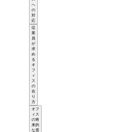
へ
の
対
応
従
業
員
が
求
め
る
オ
フ
ィ
ス
の
在
り
方
オフ
ィス
の将
来的
な需