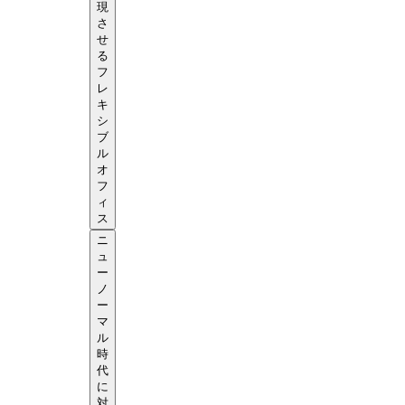
現
さ
せ
る
フ
レ
キ
シ
ブ
ル
オ
フ
ィ
ス
ニ
ュ
ー
ノ
ー
マ
ル
時
代
に
対