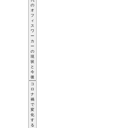
の
オ
フ
ィ
ス
ワ
ー
カ
ー
の
現
状
と
今
後
コ
ロ
ナ
禍
で
変
化
す
る