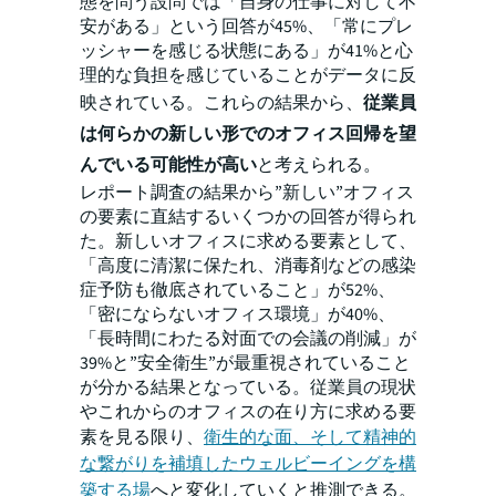
態を問う設問では「自身の仕事に対して不
安がある」という回答が45%、「常にプレ
ッシャーを感じる状態にある」が41%と心
理的な負担を感じていることがデータに反
映されている。これらの結果から、
従業員
は何らかの新しい形でのオフィス回帰を望
んでいる可能性が高い
と考えられる。
レポート調査の結果から”新しい”オフィス
の要素に直結するいくつかの回答が得られ
た。新しいオフィスに求める要素として、
「高度に清潔に保たれ、消毒剤などの感染
症予防も徹底されていること」が52%、
「密にならないオフィス環境」が40%、
「長時間にわたる対面での会議の削減」が
39%と”安全衛生”が最重視されていること
が分かる結果となっている。従業員の現状
やこれからのオフィスの在り方に求める要
素を見る限り、
衛生的な面、そして精神的
な繋がりを補填したウェルビーイングを構
築する場
へと変化していくと推測できる。