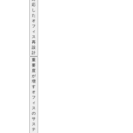
応
し
た
オ
フ
ィ
ス
再
設
計
重
要
度
が
増
す
オ
フ
ィ
ス
の
サ
ス
テ