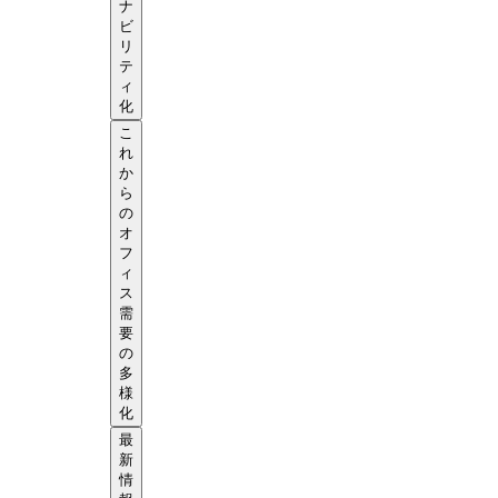
ナ
ビ
リ
テ
ィ
化
こ
れ
か
ら
の
オ
フ
ィ
ス
需
要
の
多
様
化
最
新
情