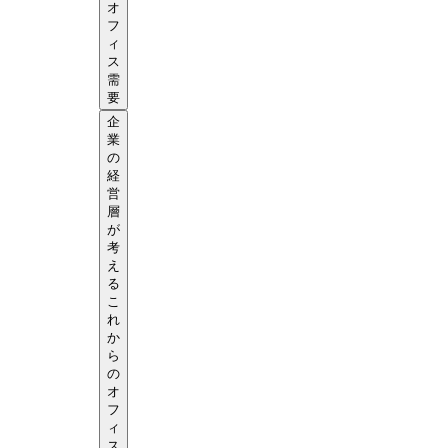
オ
フ
ィ
ス
需
要
企
業
の
経
営
層
が
考
え
る
こ
れ
か
ら
の
オ
フ
ィ
ス