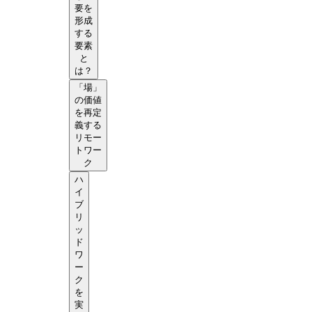
要を
形成
する
要素
と
は？
「場」
の価値
を再定
義する
リモー
トワー
ク
ハ
イ
ブ
リ
ッ
ド
ワ
ー
ク
を
実