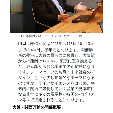
JLL日本 関西支社 リサーチディレクター 山口 武
山口
：開催期間は2025年4月13日-10月13日
までの184日、半年間となります。開催場
所の夢洲は大阪の最も西に位置し、大阪駅
からの距離は12-13㎞。東京に置き換える
と、東京駅からお台場までの距離感になり
ます。テーマは「いのち輝く未来社会のデ
ザイン」という少し抽象的なテーマになる
のですが、ライフサイエンスをはじめ、将
来的に関西で強化していく産業の見本市に
なる非常に多くの展示物が各国のパビリオ
ン等々で披露されることになります。
大阪・関西万博の開催概要：