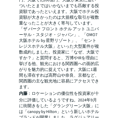
ついたとまではいかないまでも匹敵する投
資額であったといえます。大阪でホテル投
資額が大きかったのは大規模な取引が複数
重なったことが大きく寄与しています。
「ザ パーク フロント ホテル アット ユニバ
ーサル・スタジオ・ジャパン」、「OMO7
大阪ホテル by 星野リゾート」、「セント
レジスホテル大阪」といった大型案件が複
数成約しました。投資家に「なぜ、大阪で
すか？」と質問すると、万博やIRを理由に
挙げる他、観光における関西圏への面的広
がりを魅力的に捉えています。大阪に1週
間も滞在すれば高野山や奈良、京都など、
関西圏の主な観光地に容易にアクセスでき
ます。
内藤
：ロケーションの優位性を投資家が十
分に評価しているようですね。2024年9月
に街開きをした「グラングリーン大阪」に
は「canopy by Hilton」という新しいホテル
ブランドが開業しました。ラグジュアリー