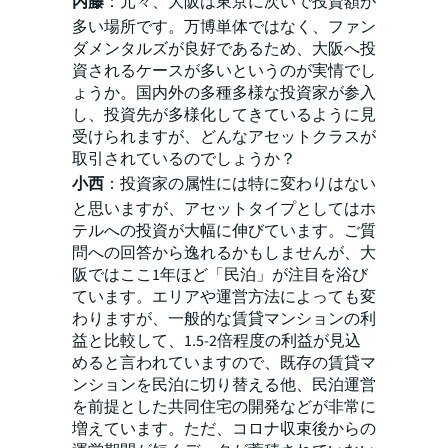
内藤
：元々、大阪は東京に次いで投資額が
多い場所です。万博単体ではなく、ファン
ダメンタルズが良好であるため、大阪へ投
資されるケースが多いというのが実情でし
ょうか。国内外の多種多様な投資家が参入
し、投資先が多様化してきているように見
受けられますが、どんなアセットクラスが
取引されているのでしょうか？
小西
：投資家の属性には特に変わりはない
と思いますが、アセットタイプとしてはホ
テルへの投資が大幅に伸びています。ご質
問への回答から逸れるかもしませんが、大
阪ではここ1年ほど「民泊」が注目を浴び
ています。エリアや運営方法によっても変
わりますが、一般的な賃貸マンションの利
益と比較して、1.5-2倍程度の利益が見込
めると言われていますので、既存の賃貸マ
ンションを民泊に切り替える他、民泊運営
を前提とした共同住宅の開発などが非常に
増えています。ただ、コロナ収束後からの