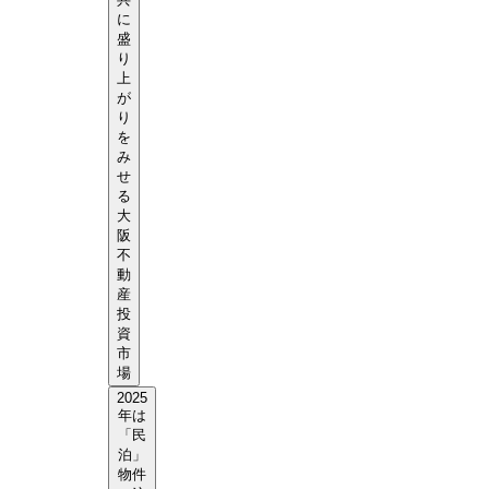
に
盛
り
上
が
り
を
み
せ
る
大
阪
不
動
産
投
資
市
場
2025
年は
「民
泊」
物件