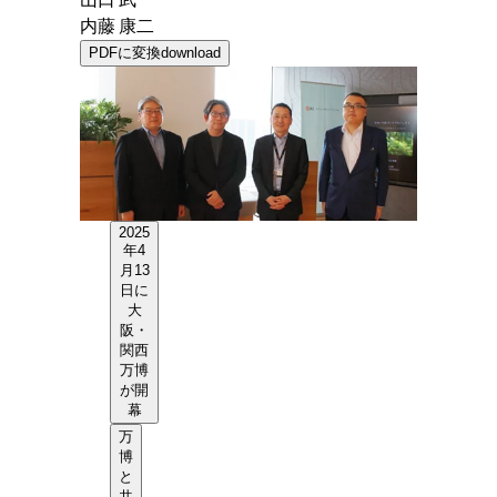
山口 武
内藤 康二
PDFに変換
download
2025
年4
月13
日に
大
阪・
関西
万博
が開
幕
万
博
と
共