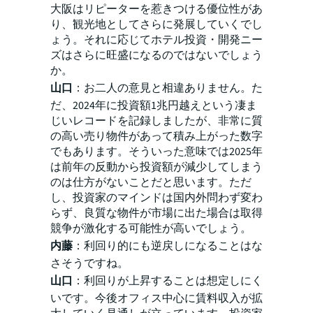
大阪はリピーターを惹きつける優位性があ
り、観光地としてさらに発展していくでし
ょう。それに応じてホテル投資・開発ニー
ズはさらに旺盛になるのではないでしょう
か。
山口
：お二人の意見と相違ありません。た
だ、2024年に投資額1兆円越えという凄ま
じいレコードを記録しましたが、非常に質
の高い売り物件があって積み上がった数字
でもあります。そういった意味では2025年
は前年の反動から投資額が減少してしまう
のは仕方がないことだと思います。ただ
し、投資家のマインドは国内外問わず変わ
らず、良質な物件が市場に出た場合は取得
競争が激化する可能性が高いでしょう。
内藤
：利回り的にも逆戻しになることはな
さそうですね。
山口
：利回りが上昇することは想定しにく
いです。今後オフィス中心に賃料収入が拡