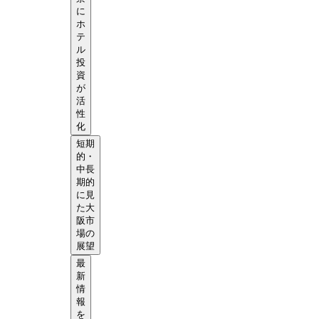
に
ホ
テ
ル
投
資
が
活
性
化
短期
的・
中長
期的
に見
た大
阪市
場の
展望
最
新
情
報
を