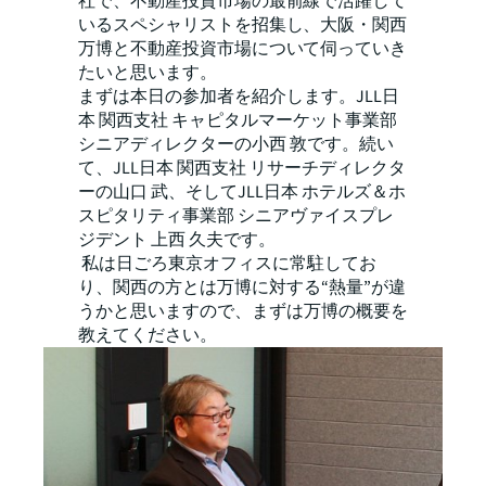
社で、不動産投資市場の最前線で活躍して
いるスペシャリストを招集し、大阪・関西
万博と不動産投資市場について伺っていき
たいと思います。
まずは本日の参加者を紹介します。JLL日
本 関西支社 キャピタルマーケット事業部
シニアディレクターの小西 敦です。続い
て、JLL日本 関西支社 リサーチディレクタ
ーの山口 武、そしてJLL日本 ホテルズ＆ホ
スピタリティ事業部 シニアヴァイスプレ
ジデント 上西 久夫です。
私は日ごろ東京オフィスに常駐してお
り、関西の方とは万博に対する“熱量”が違
うかと思いますので、まずは万博の概要を
教えてください。