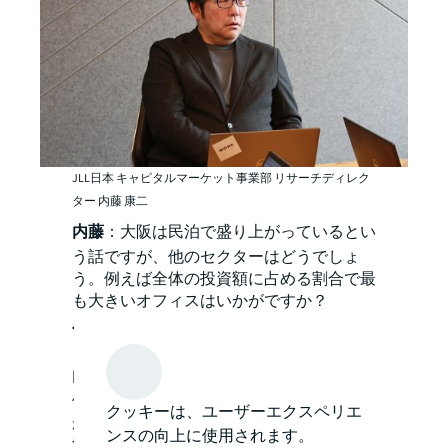
JLL日本 キャピタルマーケット事業部 リサーチディレク
ター 内藤 康二
内藤
：大阪は民泊で盛り上がっているとい
う話ですが、他のセクターはどうでしょ
う。例えば全体の投資額に占める割合で最
も大きいオフィスはいかがですか？
小西
：大阪のオフィスは根強い人気があり
ます。
内藤
：大阪ではAグレードオフィスの新規
供給が増加しているにも関わらず、空室率
クッキーは、ユーザーエクスペリエ
が非常に低位に保たれていますが、この状
ンスの向上に使用されます。
況はしばらく続きそうですか？