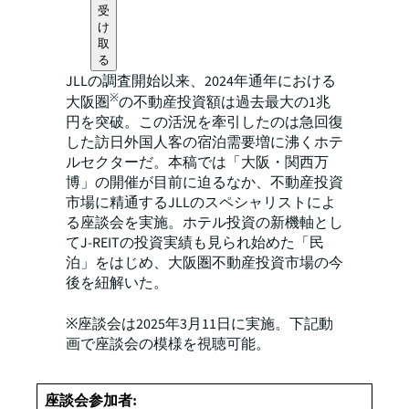
受
け
取
る
JLLの調査開始以来、2024年通年における
※
大阪圏
の不動産投資額は過去最大の1兆
円を突破。この活況を牽引したのは急回復
した訪日外国人客の宿泊需要増に沸くホテ
ルセクターだ。本稿では「大阪・関西万
博」の開催が目前に迫るなか、不動産投資
市場に精通するJLLのスペシャリストによ
る座談会を実施。ホテル投資の新機軸とし
てJ-REITの投資実績も見られ始めた「民
泊」をはじめ、大阪圏不動産投資市場の今
後を紐解いた。
※座談会は2025年3月11日に実施。下記動
画で座談会の模様を視聴可能。
座談会参加者: