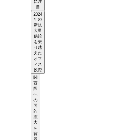
に注
目
2024
年の
新規
大量
供給
を乗
り越
えた
オフ
ィス
投資
関
西
圏
へ
の
面
的
拡
大
を
背
景