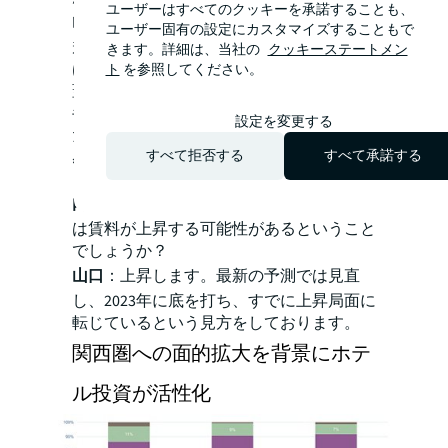
ユーザーはすべてのクッキーを承諾することも、
山口
：2024年は単年で見ると過去最多の新
ユーザー固有の設定にカスタマイズすることもで
規供給量でした。これを受けて当初空室率
きます。詳細は、当社の
クッキーステートメン
は大きく上昇すると考えていたのですが、
ト
を参照してください。
蓋を開けると空室率は4％台（2024年第4四
半期末時点）と小幅な上昇にとどまりまし
設定を変更する
た。多くの投資家が大量供給に対する警戒
すべて拒否する
すべて承諾する
感を強めていたのですが、完全に払しょく
されたというのが最新の見方です。
内藤
：低位で空室率が推移するということ
は賃料が上昇する可能性があるということ
でしょうか？
山口
：上昇します。最新の予測では見直
し、2023年に底を打ち、すでに上昇局面に
転じているという見方をしております。
関西圏への面的拡大を背景にホテ
ル投資が活性化