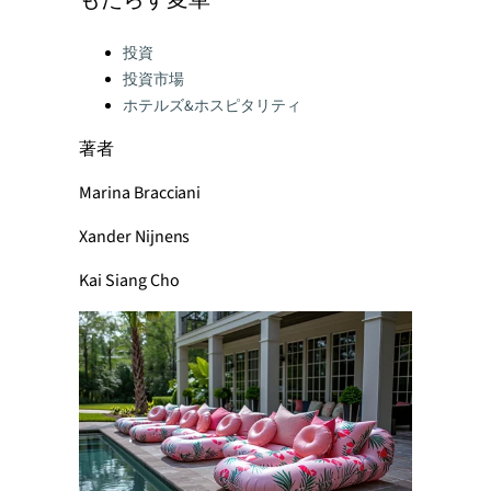
もたらす変革
Categories:
投資
投資市場
ホテルズ&ホスピタリティ
著者
Marina Bracciani
Xander Nijnens
Kai Siang Cho