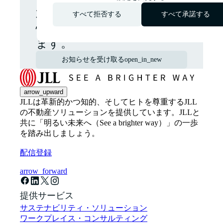
グローバルおよび各地域の
不動産市場に関する最新の
すべて拒否する
すべて承諾する
情報やニュースをお届けし
ます。
お知らせを受け取る
open_in_new
arrow_upward
JLLは革新的かつ知的、そしてヒトを尊重するJLL
の不動産ソリューションを提供しています。JLLと
共に「明るい未来へ（See a brighter way）」の一歩
を踏み出しましょう。
配信登録
arrow_forward
提供サービス
サステナビリティ・ソリューション
ワークプレイス・コンサルティング