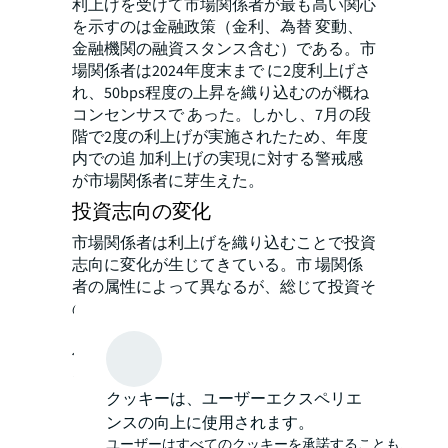
利上げを受けて市場関係者が最も高い関心
を示すのは金融政策（金利、為替 変動、
金融機関の融資スタンス含む）である。市
場関係者は2024年度末まで に2度利上げさ
れ、50bps程度の上昇を織り込むのが概ね
コンセンサスで あった。しかし、7月の段
階で2度の利上げが実施されたため、年度
内での追 加利上げの実現に対する警戒感
が市場関係者に芽生えた。
投資志向の変化
市場関係者は利上げを織り込むことで投資
志向に変化が生じてきている。市 場関係
者の属性によって異なるが、総じて投資そ
のものを控える、投資セク ターや投資エ
リアの選別を強めてディフェンシブな投資
へ転換するのではな く、投資対象を広げ
ることで利上げを相殺する利回りの確保を
目指す志向が 高まっている。
クッキーは、ユーザーエクスペリエ
レポートの続きを読むには、以下のフォー
ンスの向上に使用されます。
ユーザーはすべてのクッキーを承諾することも、