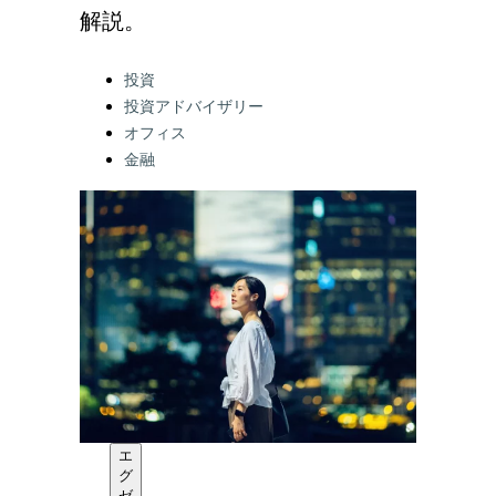
解説。
Categories:
投資
投資アドバイザリー
オフィス
金融
エ
グ
ゼ