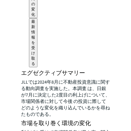
の
変
化
最
新
情
報
を
受
け
取
る
エグゼクティブサマリー
JLLでは2024年8月に不動産投資意識に関す
る動向調査を実施した。本調査 は、日銀
が7月に決定した2度目の利上げについて、
市場関係者に対して今後 の投資に際して
どのような変化を織り込んでいるかを尋ね
たものである。
市場を取り巻く環境の変化