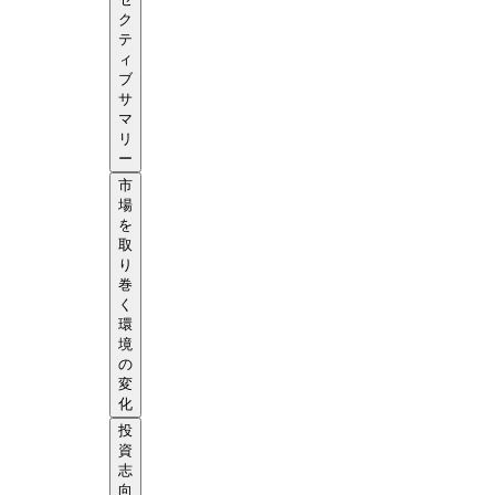
ク
テ
ィ
ブ
サ
マ
リ
ー
市
場
を
取
り
巻
く
環
境
の
変
化
投
資
志
向