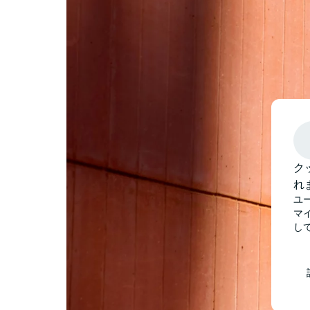
ク
れ
ユ
マ
し