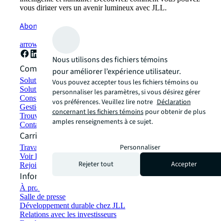
vous diriger vers un avenir lumineux avec JLL.
Abonnez-vous maintenant
arrow_forward
Nous utilisons des fichiers témoins
Comment pouvons-nous vous aider ?
pour améliorer l’expérience utilisateur.
Solutions de développement durable
Vous pouvez accepter tous les fichiers témoins ou
Solutions d'espace de travail hybride
personnaliser les paramètres, si vous désirez gérer
Construction et location écologiques
vos préférences. Veuillez lire notre
Déclaration
Gestion de portefeuille
concernant les fichiers témoins
pour obtenir de plus
Trouver et louer un espace
amples renseignements à ce sujet.
Contactez-nous
Carrières
Personnaliser
Travailler chez JLL
Voir les offres d'emploi
Rejeter tout
Accepter
Rejoindre le réseau de talents
Informations sur l'entreprise
À propos de JLL
Salle de presse
Développement durable chez JLL
Relations avec les investisseurs