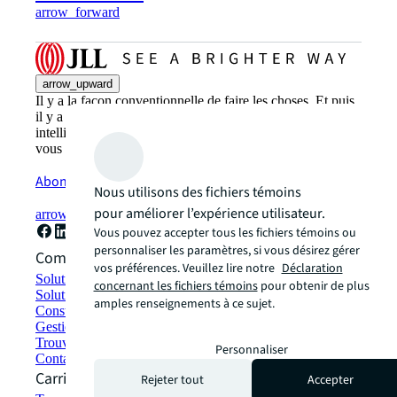
arrow_forward
arrow_upward
Il y a la façon conventionnelle de faire les choses. Et puis,
il y a la façon JLL. Une manière plus innovante,
intelligente et humaine. Découvrez comment vous pouvez
vous diriger vers un avenir lumineux avec JLL.
Abonnez-vous maintenant
Nous utilisons des fichiers témoins
pour améliorer l’expérience utilisateur.
arrow_forward
Vous pouvez accepter tous les fichiers témoins ou
personnaliser les paramètres, si vous désirez gérer
Comment pouvons-nous vous aider ?
vos préférences. Veuillez lire notre
Déclaration
Solutions de développement durable
concernant les fichiers témoins
pour obtenir de plus
Solutions d'espace de travail hybride
amples renseignements à ce sujet.
Construction et location écologiques
Gestion de portefeuille
Trouver et louer un espace
Personnaliser
Contactez-nous
Carrières
Rejeter tout
Accepter