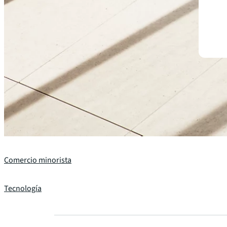
Hoteles y hospitalidad
Industrial y Logística
Arrendamiento para inquilinos
Manufactura
Oficina
Comercio minorista
Tecnología