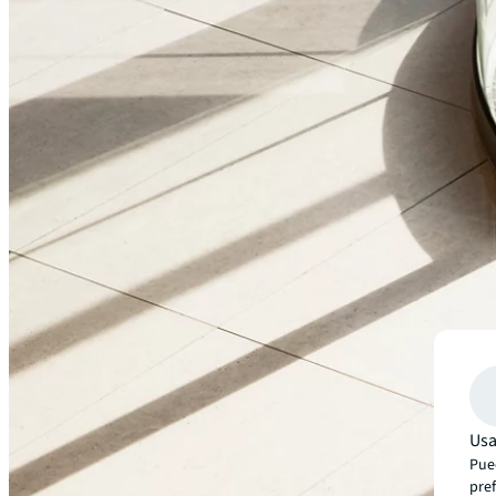
Nuestras áreas de especialidad
Centros de datos
Educación
Futuro de los espacios
Usa
Pued
Salud
pre