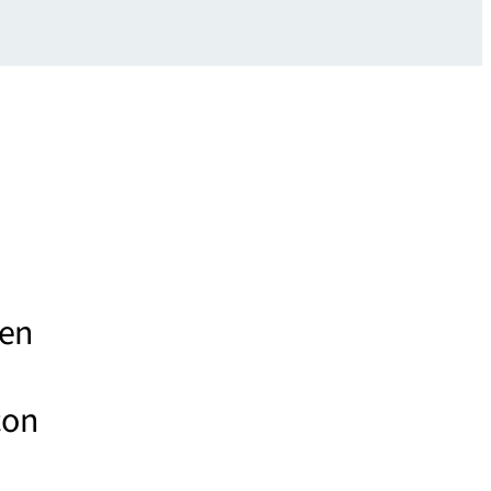
 en
con