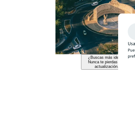
Usa
Pued
pre
¿Buscas más ideas?
Nunca te pierdas una
actualización.