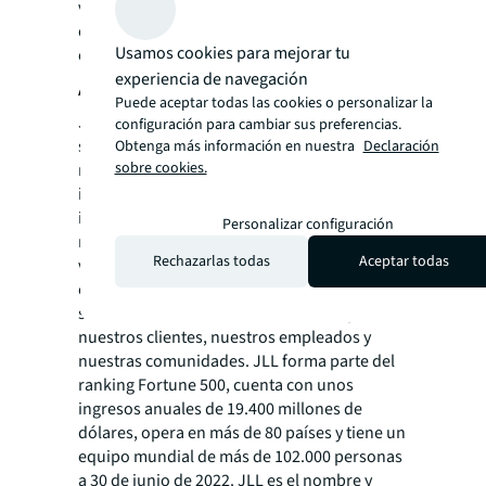
vistas agradables y el acceso al espacio
exterior son medidas que pueden mejorar la
Usamos cookies para mejorar tu
experiencia en la oficina”.
experiencia de navegación
Acerca de JLL
Puede aceptar todas las cookies o personalizar la
JLL (NYSE: JLL) es una firma líder de
configuración para cambiar sus preferencias.
servicios profesionales especializados en el
Obtenga más información en nuestra
Declaración
sobre cookies.
mercado inmobiliario y la gestión de
inversiones. JLL da forma al futuro del sector
inmobiliario para lograr un mundo mejor
Personalizar configuración
mediante el uso de la tecnología más
Rechazarlas todas
Aceptar todas
vanguardista para crear oportunidades
enriquecedoras, espacios increíbles y
soluciones inmobiliarias sostenibles para
nuestros clientes, nuestros empleados y
nuestras comunidades. JLL forma parte del
ranking Fortune 500, cuenta con unos
ingresos anuales de 19.400 millones de
dólares, opera en más de 80 países y tiene un
equipo mundial de más de 102.000 personas
a 30 de junio de 2022. JLL es el nombre y