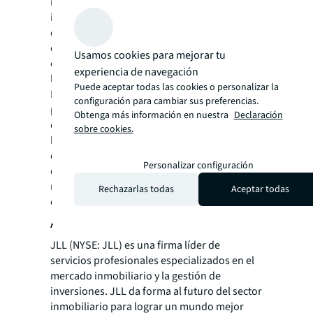
mundo quiere en este momento son
inmuebles de alta calidad, edificios que
cumplan especificaciones ecológicas,
complementen los objetivos de neutralidad
Usamos cookies para mejorar tu
en las emisiones y sean espacios en los que
experiencia de navegación
los empleados quieran trabajar
».
Puede aceptar todas las cookies o personalizar la
El cambio se produce rápidamente, lo que
configuración para cambiar sus preferencias.
provoca un replanteamiento serio y
Obtenga más información en nuestra
Declaración
esperamos que la propiedad corporativa de
sobre cookies.
bienes inmuebles continúe disminuyendo y
que las empresas busquen obtener capital
Personalizar configuración
de propiedades excedentes u obsoletas, a
medida que el mercado se vuelve más
Rechazarlas todas
Aceptar todas
complicado».
Acerca de JLL
JLL (NYSE: JLL) es una firma líder de
servicios profesionales especializados en el
mercado inmobiliario y la gestión de
inversiones. JLL da forma al futuro del sector
inmobiliario para lograr un mundo mejor