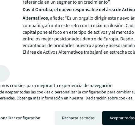
referencia en un segmento en crecimiento”.
David Onrubia, el nuevo responsable del área de Activ
Alternativos,
añade:
“Es un orgullo dirigir este nuevo ár
compañía, afronto este reto con la máxima ilusión. Cad
capital pone el foco en este tipo de activos y el mercad
entre los mejor posicionados dentro de Europa. Desde
encantados de brindarles nuestro apoyo y asesoramien
El área de Activos Alternativos trabajará en estrecha c
el departamento de Data Centers que dirige Alberto Mart
de Corporate Capital Markets & Data Centers.
David Onrubia se unió a JLL en 2018 como director de
Porfolio Services; desde 2021 ha desempeñado el cargo
responsable de Portfolio Services. David Onrubia es arq
mos cookies para mejorar tu experiencia de navegación
Universidad Politécnica de Madrid. Cuenta con un Mást
de aceptar todas las cookies o personalizar la configuración para cambiar s
ferencias. Obtenga más información en nuestra
Valoraciones Inmobiliarias, Tasaciones y Peritaje Judicia
Declaración sobre cookies.
Universidad Europea, y en Gestión y Dirección Logística 
Instituto Superior Europeo de Barcelona (ISEB).
Acerca de JLL
sonalizar configuración
Rechazarlas todas
Aceptar todas
Durante más de 200 años, JLL (NYSE: JLL), empresa líd