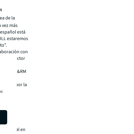
os
ea de la
a vez más
o español está
 JLL estaremos
to”.
olaboración con
ull, director
 Buyside Q&RM
 de
uitecto por la
er en
us
l por la
por el
er mundial en