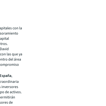
apitales con la
esoramiento
apital
otros.
 David
con las que ya
ntro del área
l compromiso
 España
,
traordinaria
s inversores
ipo de activos.
permitirán
sores de