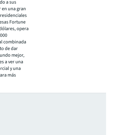
ado a sus
ir en una gran
 residenciales
resas Fortune
 dólares, opera
.000
bal combinada
to de dar
mundo mejor,
s a ver una
rcial y una
Para más