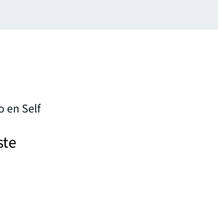
 en Self
ste