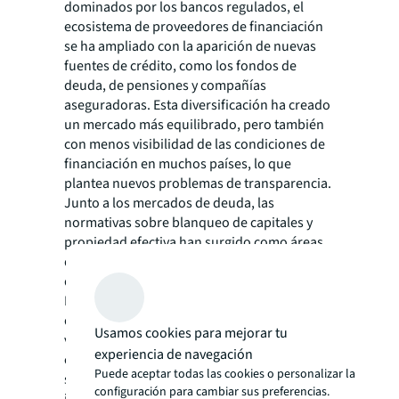
dominados por los bancos regulados, el
ecosistema de proveedores de financiación
se ha ampliado con la aparición de nuevas
fuentes de crédito, como los fondos de
deuda, de pensiones y compañías
aseguradoras. Esta diversificación ha creado
un mercado más equilibrado, pero también
con menos visibilidad de las condiciones de
financiación en muchos países, lo que
plantea nuevos problemas de transparencia.
Junto a los mercados de deuda, las
normativas sobre blanqueo de capitales y
propiedad efectiva han surgido como áreas
de transparencia a vigilar. Las nuevas
directrices del Grupo de Acción Financiera
Internacional (GAFI), que exigen a los países
que garanticen que pueden rastrear la
Usamos cookies para mejorar tu
verdadera propiedad de las empresas, junto
experiencia de navegación
con la ampliación de los regímenes de
Puede aceptar todas las cookies o personalizar la
sanciones financieras, han mantenido el
configuración para cambiar sus preferencias.