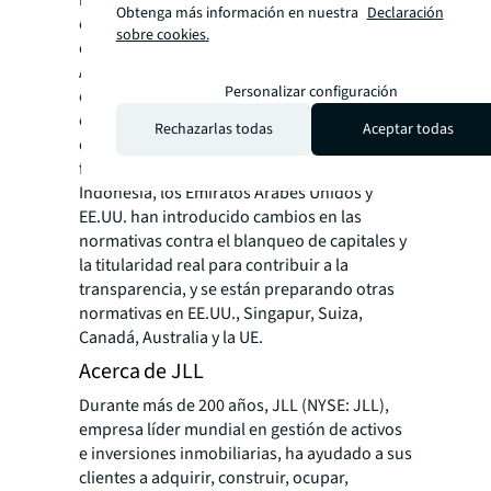
impulso para mejorar las normativas contra
Obtenga más información en nuestra
Declaración
el blanqueo de capitales y sobre la propiedad
sobre cookies.
efectiva.
A pesar de la acción mundial, la eficacia de
Personalizar configuración
estas normativas sigue siendo objeto de
escrutinio, ya que la aplicación y las
Rechazarlas todas
Aceptar todas
definiciones son a menudo incoherentes y
fáciles de eludir. Países como la India,
Indonesia, los Emiratos Árabes Unidos y
EE.UU. han introducido cambios en las
normativas contra el blanqueo de capitales y
la titularidad real para contribuir a la
transparencia, y se están preparando otras
normativas en EE.UU., Singapur, Suiza,
Canadá, Australia y la UE.
Acerca de JLL
Durante más de 200 años, JLL (NYSE: JLL),
empresa líder mundial en gestión de activos
e inversiones inmobiliarias, ha ayudado a sus
clientes a adquirir, construir, ocupar,