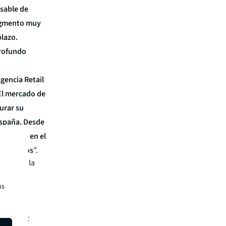
sable de
segmento muy
plazo.
profundo
gencia Retail
El mercado de
urar su
España. Desde
clientes en el
ta físicos
”.
 la Escuela
 la
ción de
us
utivo en
y Account