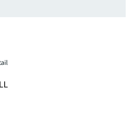
ail
JLL