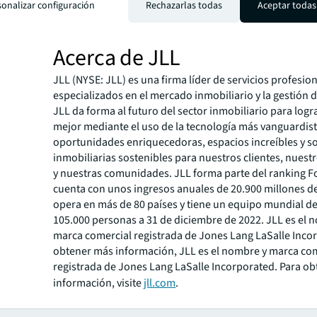
Manager en AECOM durante casi cuatro años. Asimismo,
sonalizar configuración
Rechazarlas todas
Aceptar todas
como arquitecto en Luis Vidal Arquitectos y colaboró c
Building Workshop, (RPBW).
Acerca de JLL
JLL (NYSE: JLL) es una firma líder de servicios profesio
especializados en el mercado inmobiliario y la gestión 
JLL da forma al futuro del sector inmobiliario para lo
mejor mediante el uso de la tecnología más vanguardist
oportunidades enriquecedoras, espacios increíbles y s
inmobiliarias sostenibles para nuestros clientes, nues
y nuestras comunidades. JLL forma parte del
ranking
Fo
cuenta con unos ingresos anuales de 20.900 millones de
opera en más de 80 países y tiene un equipo mundial d
105.000 personas a 31 de diciembre de 2022. JLL es el 
marca comercial registrada de Jones Lang LaSalle Inco
obtener más información, JLL es el nombre y marca co
registrada de Jones Lang LaSalle Incorporated. Para o
información, visite
jll.com
.