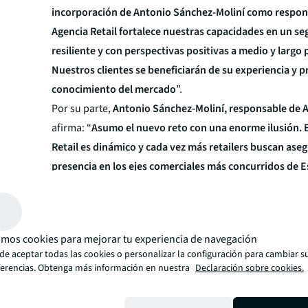
incorporación de Antonio Sánchez-Moliní como respon
Agencia Retail fortalece nuestras capacidades en un 
resiliente y con perspectivas positivas a medio y largo 
Nuestros clientes se beneficiarán de su experiencia y 
conocimiento del mercado
”.
Por su parte,
Antonio Sánchez-Moliní, responsable de A
afirma:
“
Asumo el nuevo reto con una enorme ilusión. 
Retail es dinámico y cada vez más retailers buscan aseg
presencia en los ejes comerciales más concurridos de 
el equipo de Agencia Retail acompañaremos a nuestros 
proceso de búsqueda y selección de sus espacios de ven
Antonio Sánchez-Moliní es arquitecto, es licenciado por
Técnica Superior de Arquitectura y Geodesia (ETSAG) de
mos cookies para mejorar tu experiencia de navegación
Universidad de Alcalá, con especialización en rehabilita
de aceptar todas las cookies o personalizar la configuración para cambiar s
inmuebles. Completó sus estudios con el Programa Ejec
ferencias. Obtenga más información en nuestra
Declaración sobre cookies.
Sector Inmobiliario impartido por AFI Escuela.
Antes de incorporarse a JLL desempeñó el cargo de Ke