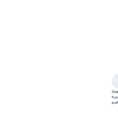
Usa
Pue
pre