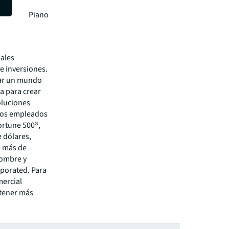
 trabajó
on Renzo Piano
nales
de inversiones.
grar un mundo
a para crear
oluciones
tros empleados
rtune 500®,
 dólares,
e más de
nombre y
rporated. Para
mercial
btener más