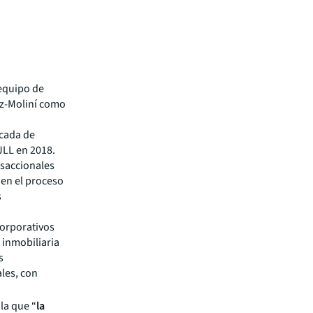
 equipo de
ez-Moliní como
écada de
JLL en 2018.
nsaccionales
 en el proceso
s
corporativos
a inmobiliaria
s
ales, con
la que “
la