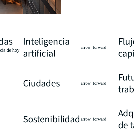
das
Inteligencia
Fluj
arrow_forward
artificial
capi
ncia de hoy
Fut
Ciudades
arrow_forward
tra
Adq
Sostenibilidad
arrow_forward
de 