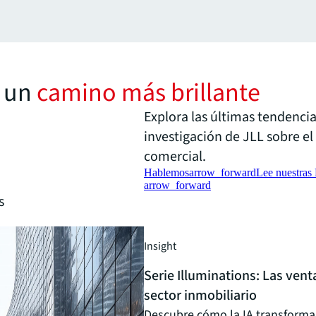
a un
camino más brillante
Explora las últimas tendencia
investigación de JLL sobre el
comercial.
Hablemos
arrow_forward
Lee nuestras
arrow_forward
s
Insight
Serie Illuminations: Las venta
sector inmobiliario
Descubre cómo la IA transforma l