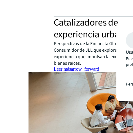
Catalizadores de
experiencia urbana
Perspectivas de la Encuesta Global de E
Consumidor de JLL que exploran los fa
Usa
experiencia que impulsan la excelencia
Pue
bienes raíces.
pre
Leer más
arrow_forward
Per