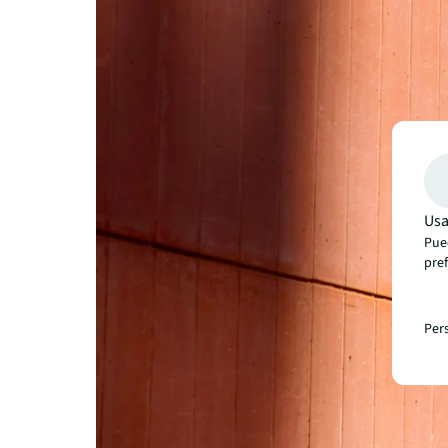
Usa
Pue
pre
Per