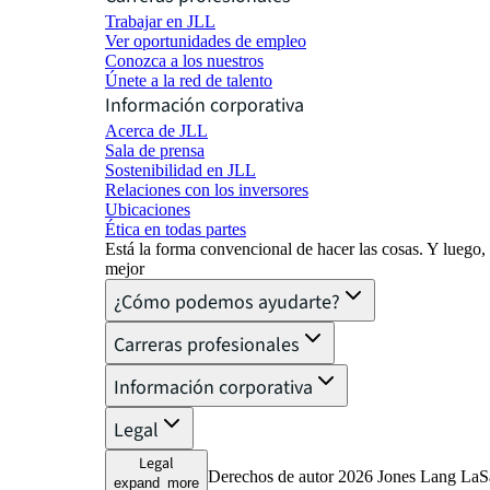
Trabajar en JLL
Ver oportunidades de empleo
Conozca a los nuestros
Únete a la red de talento
Información corporativa
Acerca de JLL
Sala de prensa
Sostenibilidad en JLL
Relaciones con los inversores
Ubicaciones
Ética en todas partes
Está la forma convencional de hacer las cosas. Y luego
mejor
¿Cómo podemos ayudarte?
Carreras profesionales
Información corporativa
Legal
Legal
Derechos de autor 2026 Jones Lang LaSal
expand_more