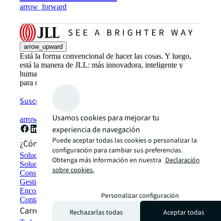
arrow_forward
arrow_upward
Está la forma convencional de hacer las cosas. Y luego,
está la manera de JLL: más innovadora, inteligente y
humana. Transformamos el futuro del sector inmobiliario
para un mundo mejor
Suscríbete ahora
Usamos cookies para mejorar tu
arrow_forward
experiencia de navegación
Puede aceptar todas las cookies o personalizar la
¿Cómo podemos ayudarte?
configuración para cambiar sus preferencias.
Soluciones de sostenibilidad
Obtenga más información en nuestra
Declaración
Soluciones de espacio de trabajo híbrido
sobre cookies.
Construcción y alquiler sostenible
Gestión de carteras
Encontrar y alquilar espacios
Personalizar configuración
Contáctanos
Carreras profesionales
Rechazarlas todas
Aceptar todas