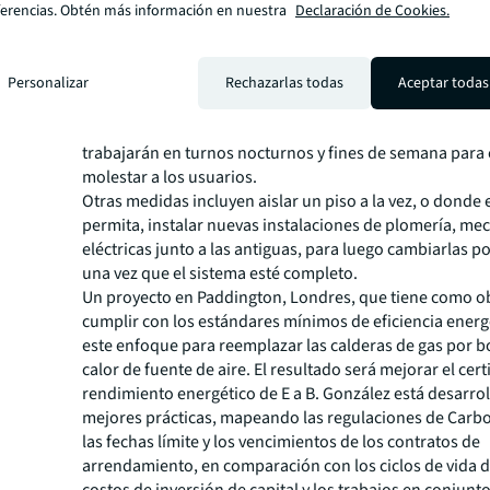
trabajos bastante significativos de manera gradual, pr
ferencias. Obtén más información en nuestra
Declaración de Cookies.
intervenciones para minimizar las interrupciones a tra
cuidadosa gestión de proyectos".
Para aquellos oficios que llevan a cabo mejoras import
Personalizar
Rechazarlas todas
Aceptar todas
cambiar las unidades de manejo de aire o deshacerse d
gas, esto significa que se esperan más horas antisociale
trabajarán en turnos nocturnos y fines de semana para 
molestar a los usuarios.
Otras medidas incluyen aislar un piso a la vez, o donde e
permita, instalar nuevas instalaciones de plomería, mec
eléctricas junto a las antiguas, para luego cambiarlas 
una vez que el sistema esté completo.
Un proyecto en Paddington, Londres, que tiene como o
cumplir con los estándares mínimos de eficiencia energét
este enfoque para reemplazar las calderas de gas por 
calor de fuente de aire. El resultado será mejorar el cert
rendimiento energético de E a B. González está desarro
mejores prácticas, mapeando las regulaciones de Carb
las fechas límite y los vencimientos de los contratos de
arrendamiento, en comparación con los ciclos de vida d
costos de inversión de capital y los trabajos en conjunt