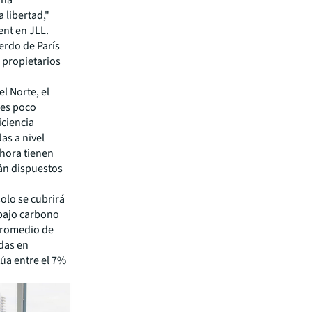
una
 libertad,"
nt en JLL.
erdo de París
 propietarios
l Norte, el
 es poco
iciencia
as a nivel
ahora tienen
tán dispuestos
solo se cubrirá
 bajo carbono
promedio de
adas en
túa entre el 7%