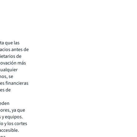
ta que las
acios antes de
etarios de
novación más
Cualquier
nos, se
es financieras
nes de
ueden
sores, ya que
s y equipos.
o y los cortes
accesible.