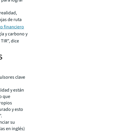
 realidad,
ojas de ruta
o financiero
ía y carbono y
TIR", dice
s
ulsores clave
lidad y están
lo que
propios
urado y esto
".
nciar su
las en inglés)