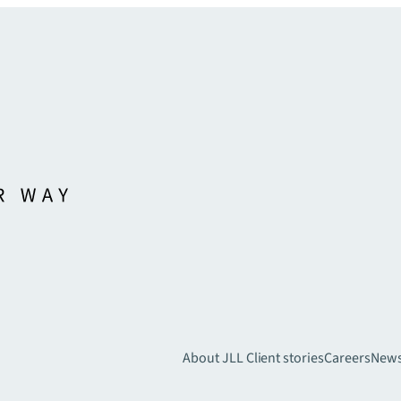
About JLL
Client stories
Careers
New