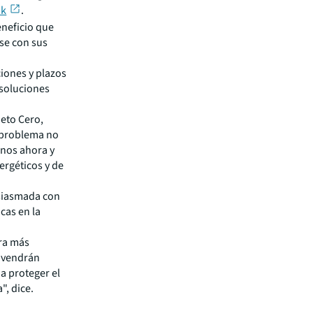
nk
.
neficio que
se con sus
iones y plazos
 soluciones
Neto Cero,
e problema no
inos ahora y
ergéticos y de
usiasmada con
cas en la
ra más
e vendrán
a proteger el
", dice.