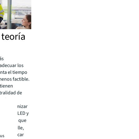
 teoría
ás
 adecuar los
enta el tiempo
enos factible.
 tienen
tralidad de
ante.
como optimizar
uminación LED y
undas
que
atie Krelle,
e planificar
tus