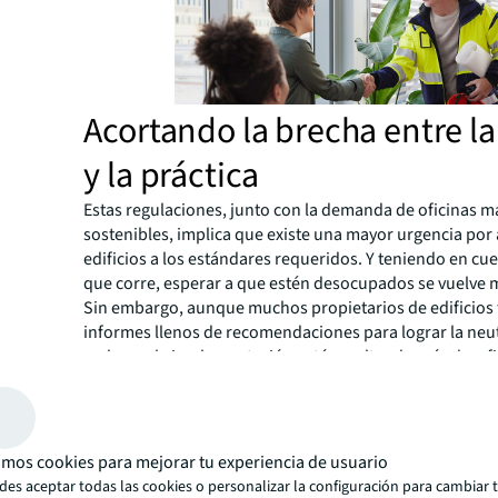
Acortando la brecha entre la
y la práctica
Estas regulaciones, junto con la demanda de oficinas m
sostenibles, implica que existe una mayor urgencia por
edificios a los estándares requeridos. Y teniendo en cu
que corre, esperar a que estén desocupados se vuelve m
Sin embargo, aunque muchos propietarios de edificios
informes llenos de recomendaciones para lograr la neu
carbono, la implementación está resultando más desafi
"Hay una gran diferencia entre las soluciones fáciles, 
la gestión de edificios, los sistemas (BMS) o instalar il
medidores inteligentes, y las
remodelaciones más prof
son mucho más perturbadoras para los usuarios", dice K
mos cookies para mejorar tu experiencia de usuario
Jefa de Servicios de Activos Sostenibles. "Pero es posibl
es aceptar todas las cookies o personalizar la configuración para cambiar 