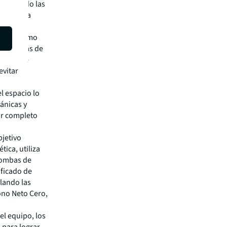
ogramando las
vés de una
antes, como
e calderas de
s, ya que
evitar
l espacio lo
ánicas y
por completo
bjetivo
ica, utiliza
bombas de
ificado de
llando las
ono Neto Cero,
el equipo, los
o para lograr