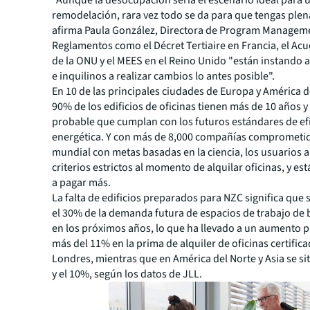
"Aunque la desocupación sería el escenario ideal para 
remodelación, rara vez todo se da para que tengas plena
afirma Paula González, Directora de Program Manageme
Reglamentos como el Décret Tertiaire en Francia, el Acu
de la ONU y el MEES en el Reino Unido "están instando a
e inquilinos a realizar cambios lo antes posible".
En 10 de las principales ciudades de Europa y América de
90% de los edificios de oficinas tienen más de 10 años y
probable que cumplan con los futuros estándares de ef
energética. Y con más de 8,000 compañías comprometid
mundial con metas basadas en la ciencia, los usuarios 
criterios estrictos al momento de alquilar oficinas, y es
a pagar más.
La falta de edificios preparados para NZC significa que 
el 30% de la demanda futura de espacios de trabajo de
en los próximos años, lo que ha llevado a un aumento 
más del 11% en la prima de alquiler de oficinas certific
Londres, mientras que en América del Norte y Asia se si
y el 10%, según los datos de JLL.