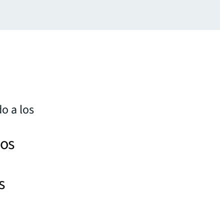
o a los
los
s