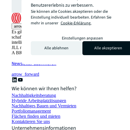
Benutzererlebnis zu verbessern.
Sie können alle Cookies akzeptieren oder die
Einstellung individuell bearbeiten. Erfahren Sie
mehr in unserer
Cookie-Erklärung.
arrow_upward
Es gibt den gewohnten Weg, Immobilienwerte zu
schaffen. Und dann gibt es den JLL-Weg: Innovativer,
Einstellungen anpassen
intelligenter, den Menschen im Blick. Entdecken Sie mit
JLL neue Perspektiven für Ihre Immobilienlösungen. SEE
Alle ablehnen
Alle akzeptieren
A BRIGHTER WAY mit JLL.
Newsletter abonnieren
arrow_forward
Wie können wir Ihnen helfen?
Nachhaltigkeitsberatung
Hybride Arbeitsplatzlösungen
Nachhaltiges Bauen und Vermieten
Portfoliomanagement
Flächen finden und mieten
Kontaktieren Sie uns
Unternehmensinformationen