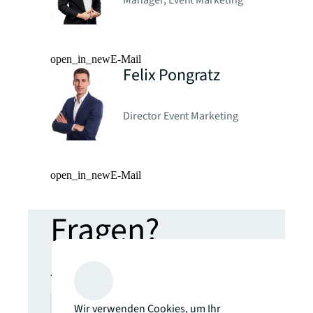
Manager, Event Marketing
open_in_new
E-Mail
Felix Pongratz
Director Event Marketing
open_in_new
E-Mail
Fragen?
Kontaktieren Sie unser Events-
Team
Jetzt Kontakt aufnehmen
arrow_forward
Wir verwenden Cookies, um Ihr