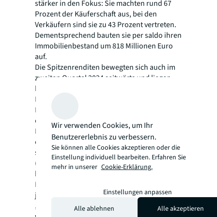
stärker in den Fokus: Sie machten rund 67
Prozent der Käuferschaft aus, bei den
Verkäufern sind sie zu 43 Prozent vertreten.
Dementsprechend bauten sie per saldo ihren
Immobilienbestand um 818 Millionen Euro
auf.
Die Spitzenrenditen bewegten sich auch im
zweiten Quartal 2024 seitwärts und liegen
bei 4,40 Prozent (Berlin, Düsseldorf,
Frankfurt, Hamburg und München) bis 4,45
Prozent (Köln, Stuttgart). Damit sind sie seit
dem Vorjahresquartal um 35 bis 40
Wir verwenden Cookies, um Ihr
Basispunkte gestiegen. Nach wie vor liegen
Benutzererlebnis zu verbessern.
die durchschnittlichen Spitzenrenditen der
Sie können alle Cookies akzeptieren oder die
sieben Immobilienhochburgen für Logistik
Einstellung individuell bearbeiten. Erfahren Sie
(4,41 Prozent) und Büros (4,36 Prozent) dicht
mehr in unserer
Cookie-Erklärung.
beieinander. In Köln, Düsseldorf und
Frankfurt konnten sich die Werte für Logistik
Einstellungen anpassen
jedoch unterhalb jenen von Büros bewegen.
„Zurzeit können die Spitzenpreise noch nicht
Alle ablehnen
Alle akzeptieren
weiter anziehen, dafür müssten sich ein paar