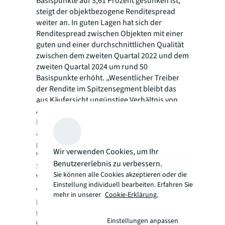
Basispunkte auf 3,61 Prozent gesunken ist,
steigt der objektbezogene Renditespread
weiter an. In guten Lagen hat sich der
Renditespread zwischen Objekten mit einer
guten und einer durchschnittlichen Qualität
zwischen dem zweiten Quartal 2022 und dem
zweiten Quartal 2024 um rund 50
Basispunkte erhöht. „Wesentlicher Treiber
der Rendite im Spitzensegment bleibt das
aus Käufersicht ungünstige Verhältnis von
Angebot und Nachfrage. Einer verstärkten
Nachfrage nach ESG-konformen Produkten
auf institutioneller Seite stehen
perspektivisch eine ausgedünnte Pipeline im
Wir verwenden Cookies, um Ihr
Wohnungsneubau und eine rückläufige
Benutzererlebnis zu verbessern.
Sanierungsquote im
Sie können alle Cookies akzeptieren oder die
Wohnimmobiliensegment gegenüber“,
Einstellung individuell bearbeiten. Erfahren Sie
verdeutlicht
Gröbel
.
mehr in unserer
Cookie-Erklärung.
Die aktuellen Rahmenbedingungen sprechen
für eine fortschreitende Belebung des
Einstellungen anpassen
Wohninvestmentmarkts. Einerseits habe sich