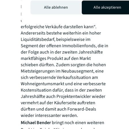
laut
Gröbel
das Delta zwischen Buchwert und
Alle ablehnen
Alle akzeptieren
Marktwert verringert, „wenngleich es an
einigen Stellen immer noch ein Hemmnis für
erfolgreiche Verkäufe darstellen kann“.
Andererseits bestehe weiterhin ein hoher
Liquiditätsbedarf, beispielsweise im
Segment der offenen Immobilienfonds, die in
der Folge auch in der zweiten Jahreshälfte
marktfähiges Produkt auf den Markt
schieben dürften. Zudem sorgten die hohen
Mietsteigerungen im Neubausegment, eine
sich verbessernde Verkaufssituation am
Wohneigentumsmarkt und eine verbesserte
Kostensituation dafür, dass in der zweiten
Jahreshälfte auch Projektentwickler wieder
vermehrt auf der Käuferseite auftreten
dürften und damit auch Forward-Deals
wieder interessanter werden.
Michael Bender
bringt noch einen weiteren