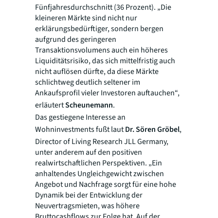
Fünfjahresdurchschnitt (36 Prozent). „Die
kleineren Märkte sind nicht nur
erklärungsbedürftiger, sondern bergen
aufgrund des geringeren
Transaktionsvolumens auch ein höheres
Liquiditätsrisiko, das sich mittelfristig auch
nicht auflösen dürfte, da diese Märkte
schlichtweg deutlich seltener im
Ankaufsprofil vieler Investoren auftauchen“,
erläutert
Scheunemann
.
Das gestiegene Interesse an
Wohninvestments fußt laut
Dr. Sören Gröbel
,
Director of Living Research JLL Germany,
unter anderem auf den positiven
realwirtschaftlichen Perspektiven. „Ein
anhaltendes Ungleichgewicht zwischen
Angebot und Nachfrage sorgt für eine hohe
Dynamik bei der Entwicklung der
Neuvertragsmieten, was höhere
Bruttocashflows zur Folge hat. Auf der