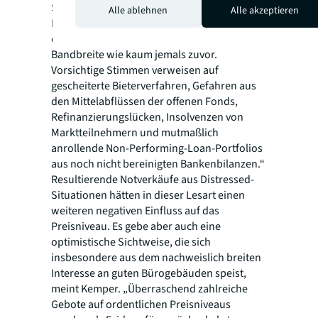
Stabilisierungstendenzen herrscht bezüglich
Alle ablehnen
Alle akzeptieren
Deutung und Ausblick auf die Entwicklung
der Investmentmärkte eine so große
Bandbreite wie kaum jemals zuvor.
Vorsichtige Stimmen verweisen auf
gescheiterte Bieterverfahren, Gefahren aus
den Mittelabflüssen der offenen Fonds,
Refinanzierungslücken, Insolvenzen von
Marktteilnehmern und mutmaßlich
anrollende Non-Performing-Loan-Portfolios
aus noch nicht bereinigten Bankenbilanzen.“
Resultierende Notverkäufe aus Distressed-
Situationen hätten in dieser Lesart einen
weiteren negativen Einfluss auf das
Preisniveau. Es gebe aber auch eine
optimistische Sichtweise, die sich
insbesondere aus dem nachweislich breiten
Interesse an guten Bürogebäuden speist,
meint Kemper. „Überraschend zahlreiche
Gebote auf ordentlichen Preisniveaus