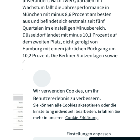
unverändert: Nach zwei Quartalen mit
Wachstum fällt die Jahresperformance in
München mit minus 8,6 Prozent am besten
aus und befindet sich erstmals seit fünf
Quartalen im einstelligen Minusbereich.
Düsseldorf landet mit minus 10,1 Prozent auf
dem zweiten Platz, dicht gefolgt von
Hamburg mit einem jährlichen Rückgang um
10,2 Prozent. Die Berliner Spitzenlagen sowie
die Frankfurter Bankenlage bleiben aufgrund
der negativen Quartalsperformance mit
minus zwölf Prozent in Berlin und minus 13,6
Prozent in der Mainmetropole hinter den
anderen Städten zurück.
Wir verwenden Cookies, um Ihr
Benutzererlebnis zu verbessern.
Sie können alle Cookies akzeptieren oder die
Einstellung individuell bearbeiten. Erfahren Sie
mehr in unserer
Cookie-Erklärung.
Einstellungen anpassen
Ralf Kemper
bilanziert: „Trotz der