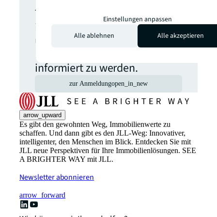
Wählen Sie aus, welche
Themen Sie aktuell
Einstellungen anpassen
interessieren, um regelmäßig
Alle ablehnen
Alle akzeptieren
über relevante
Neuveröffentlichungen
informiert zu werden.
zur Anmeldung
open_in_new
arrow_upward
Es gibt den gewohnten Weg, Immobilienwerte zu
schaffen. Und dann gibt es den JLL-Weg: Innovativer,
intelligenter, den Menschen im Blick. Entdecken Sie mit
JLL neue Perspektiven für Ihre Immobilienlösungen. SEE
A BRIGHTER WAY mit JLL.
Newsletter abonnieren
arrow_forward