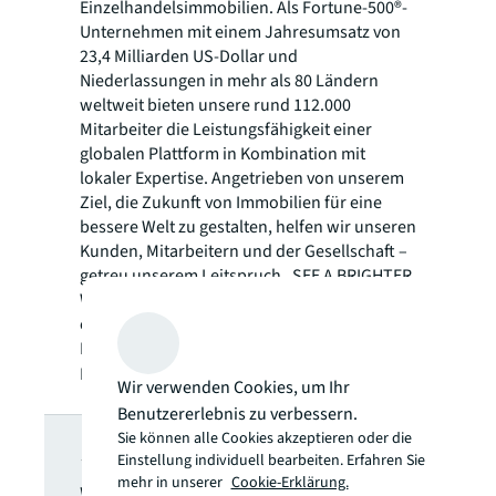
Einzelhandelsimmobilien. Als Fortune-500®-
Unternehmen mit einem Jahresumsatz von
23,4 Milliarden US-Dollar und
Niederlassungen in mehr als 80 Ländern
weltweit bieten unsere rund 112.000
Mitarbeiter die Leistungsfähigkeit einer
globalen Plattform in Kombination mit
lokaler Expertise. Angetrieben von unserem
Ziel, die Zukunft von Immobilien für eine
bessere Welt zu gestalten, helfen wir unseren
Kunden, Mitarbeitern und der Gesellschaft –
getreu unserem Leitspruch „SEE A BRIGHTER
WAY“. JLL ist der Markenname und ein
eingetragenes Markenzeichen von Jones
Lang LaSalle Incorporated. Weitere
Informationen finden Sie unter
jll.com
.
Wir verwenden Cookies, um Ihr
Benutzererlebnis zu verbessern.
JLL Newsletter
Sie können alle Cookies akzeptieren oder die
Einstellung individuell bearbeiten. Erfahren Sie
mehr in unserer
Cookie-Erklärung.