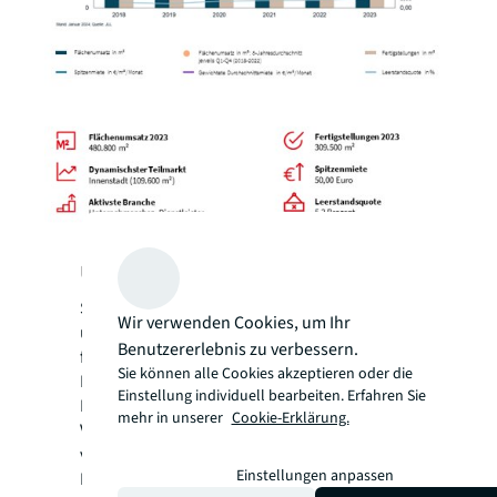
Über JLL
Seit mehr als 200 Jahren
Wir verwenden Cookies, um Ihr
unterstützt JLL (NYSE: JLL), ein weltweit
Benutzererlebnis zu verbessern.
führendes Gewerbeimmobilien- und
Sie können alle Cookies akzeptieren oder die
Investmentmanagementunternehmen, seine
Einstellung individuell bearbeiten. Erfahren Sie
Kunden beim Kauf, Bau, der Nutzung,
mehr in unserer
Cookie-Erklärung.
Verwaltung und Investition in eine Vielzahl
von Gewerbe-, Industrie-, Hotel-, Wohn- und
Einstellungen anpassen
Einzelhandelsimmobilien. Als Fortune-500®-