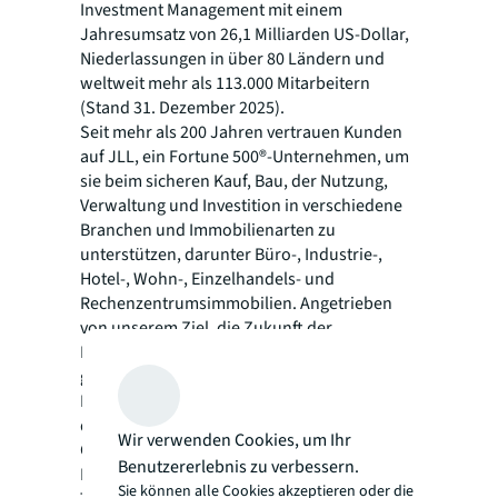
Investment Management mit einem
Jahresumsatz von 26,1 Milliarden US-Dollar,
Niederlassungen in über 80 Ländern und
weltweit mehr als 113.000 Mitarbeitern
(Stand 31. Dezember 2025).
Seit mehr als 200 Jahren vertrauen Kunden
auf JLL, ein Fortune 500®-Unternehmen, um
sie beim sicheren Kauf, Bau, der Nutzung,
Verwaltung und Investition in verschiedene
Branchen und Immobilienarten zu
unterstützen, darunter Büro-, Industrie-,
Hotel-, Wohn-, Einzelhandels- und
Rechenzentrumsimmobilien. Angetrieben
von unserem Ziel, die Zukunft der
Immobilienbranche für eine bessere Welt zu
gestalten, unterstützen wir unsere Kunden,
Mitarbeitenden und Gemeinschaften dabei,
die richtigen Entscheidungen zu treffen.
Wir verwenden Cookies, um Ihr
Gestützt auf umfangreiche globale
Benutzererlebnis zu verbessern.
Datenbanken und führende
Sie können alle Cookies akzeptieren oder die