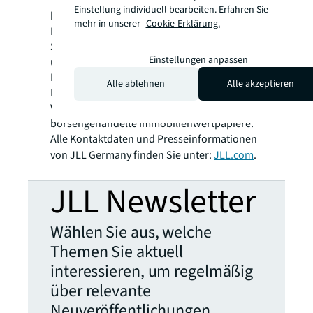
Technologiekompetenzen bieten wir
Einstellung individuell bearbeiten. Erfahren Sie
koordinierte, ganzheitliche
mehr in unserer
Cookie-Erklärung.
Immobiliendienstleistungen für ein breites
Spektrum globaler Kunden aus
Einstellungen anpassen
unterschiedlichsten Branchen. Über LaSalle
Investment Management investieren wir für
Alle ablehnen
Alle akzeptieren
Kunden weltweit sowohl in private
Vermögenswerte als auch in
börsengehandelte Immobilienwertpapiere.
Alle Kontaktdaten und Presseinformationen
von JLL Germany finden Sie unter:
JLL.com
.
JLL Newsletter
Wählen Sie aus, welche
Themen Sie aktuell
interessieren, um regelmäßig
über relevante
Neuveröffentlichungen